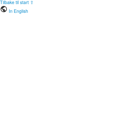
Tilbake til start ⇧
public
In English