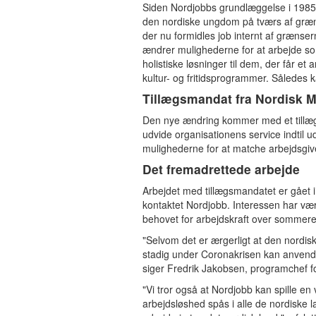
Siden Nordjobbs grundlæggelse i 1985 
den nordiske ungdom på tværs af grænse
der nu formidles job internt af grænse
ændrer mulighederne for at arbejde som
holistiske løsninger til dem, der får e
kultur- og fritidsprogrammer. Således 
Tillægsmandat fra Nordisk 
Den nye ændring kommer med et tillægs
udvide organisationens service indtil
mulighederne for at matche arbejdsgiv
Det fremadrettede arbejde
Arbejdet med tillægsmandatet er gået 
kontaktet Nordjobb. Interessen har være
behovet for arbejdskraft over sommeren
"Selvom det er ærgerligt at den nordiske
stadig under Coronakrisen kan anvende 
siger Fredrik Jakobsen, programchef f
"Vi tror også at Nordjobb kan spille en 
arbejdsløshed spås i alle de nordiske 