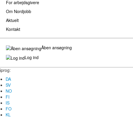
For arbejdsgivere
Om Nordjobb
Aktuelt
Kontakt
Åben ansøgning
Log ind
Sprog:
DA
SV
NO
FI
IS
FO
KL