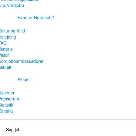
Om Nordjobb
Hvad er Nordjobb?
ultur og fritid
Udlejning
FAQ
istorie
Vision
Nordjobbambassadører
Aktuelt
Aktuelt
Nyheder
Presserum
tatistik
Kontakt
Søg job