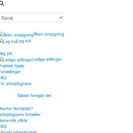
Åben ansøgning
Log ind
Søg job
Ledige stillinger
Praktisk hjælp
Fortællinger
FAQ
For arbejdsgivere
Sådan foregår det
Hvorfor Nordjobb?
Arbejdsgivere fortæller
Generelle vilkår
FAQ
Tilmeld arbejdsplads