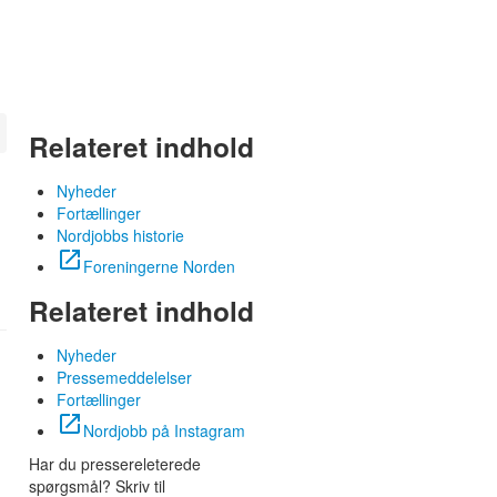
Relateret indhold
Nyheder
Fortællinger
Nordjobbs historie
open_in_new
Foreningerne Norden
Relateret indhold
Nyheder
Pressemeddelelser
Fortællinger
open_in_new
Nordjobb på Instagram
Har du pressereleterede
spørgsmål? Skriv til