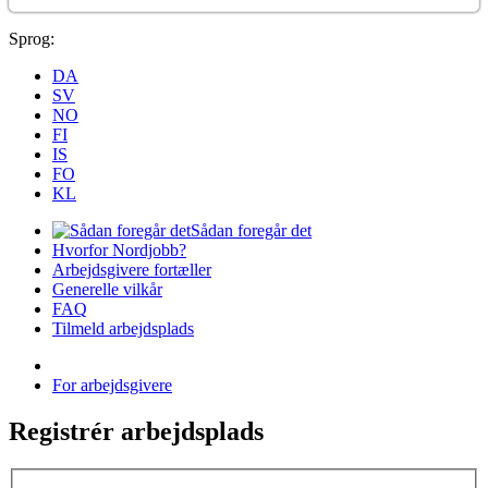
Sprog:
DA
SV
NO
FI
IS
FO
KL
Sådan foregår det
Hvorfor Nordjobb?
Arbejdsgivere fortæller
Generelle vilkår
FAQ
Tilmeld arbejdsplads
For arbejdsgivere
Registrér arbejdsplads