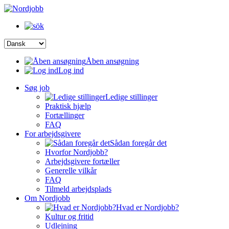
Åben ansøgning
Log ind
Søg job
Ledige stillinger
Praktisk hjælp
Fortællinger
FAQ
For arbejdsgivere
Sådan foregår det
Hvorfor Nordjobb?
Arbejdsgivere fortæller
Generelle vilkår
FAQ
Tilmeld arbejdsplads
Om Nordjobb
Hvad er Nordjobb?
Kultur og fritid
Udlejning