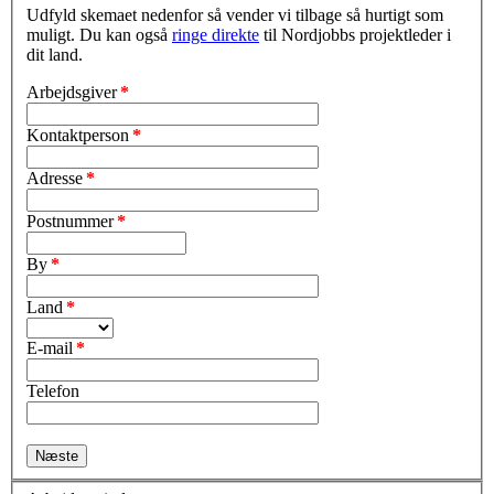
Udfyld skemaet nedenfor så vender vi tilbage så hurtigt som
muligt. Du kan også
ringe direkte
til Nordjobbs projektleder i
dit land.
Arbejdsgiver
*
Kontaktperson
*
Adresse
*
Postnummer
*
By
*
Land
*
E-mail
*
Telefon
Næste