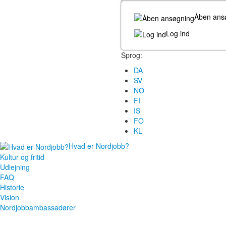
Åben ans
Log ind
Sprog:
DA
SV
NO
FI
IS
FO
KL
Hvad er Nordjobb?
Kultur og fritid
Udlejning
FAQ
Historie
Vision
Nordjobbambassadører