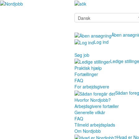
Åben ansøgni
Log ind
Søg job
Ledige stilling
Praktisk hjælp
Fortællinger
FAQ
For arbejdsgivere
Sådan foreg
Hvorfor Nordjobb?
Arbejdsgivere fortæller
Generelle vilkår
FAQ
Tilmeld arbejdsplads
Om Nordjobb
Hvad er No