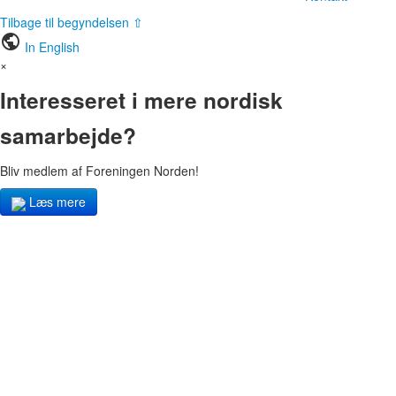
Tilbage til begyndelsen ⇧
public
In English
×
Interesseret i mere nordisk
samarbejde?
Bliv medlem af Foreningen Norden!
Læs mere