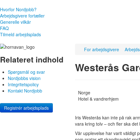
Hvorfor Nordjobb?
Arbejdsgivere fortæller
Generelle vilkår
FAQ
Tilmeld arbejdsplads
For arbejdsgivere
Arbejds
Relateret indhold
Westerås Gar
Spørgsmål og svar
Nordjobbs vision
Integritetspolicy
Kontakt Nordjobb
Norge
Hotel & vandrerhjem
Registrér arbejdsplads
Iris Westerås kan inte på rak 
vara kring tolv – och fler ska det b
Vår upplevelse har varit väldigt 
som pratar ett skandinaviskt språk