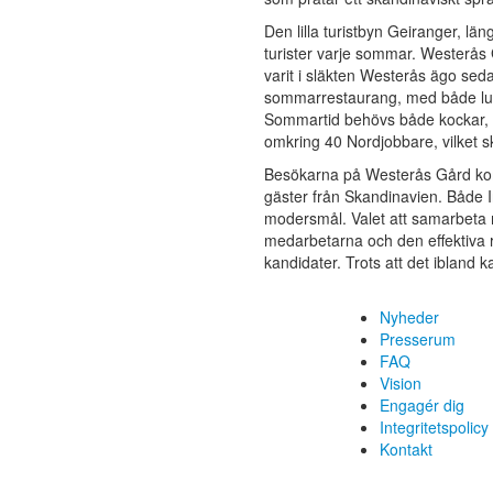
Den lilla turistbyn Geiranger, lä
turister varje sommar. Westerås 
varit i släkten Westerås ägo se
sommarrestaurang, med både lun
Sommartid behövs både kockar, s
omkring 40 Nordjobbare, vilket s
Besökarna på Westerås Gård komm
gäster från Skandinavien. Både Ir
modersmål. Valet att samarbeta 
medarbetarna och den effektiva 
kandidater. Trots att det ibland k
Nyheder
Presserum
FAQ
Vision
Engagér dig
Integritetspolicy
Kontakt