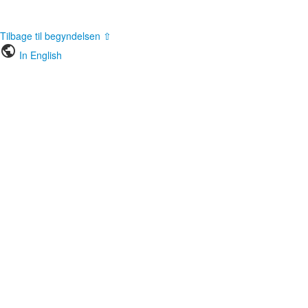
Tilbage til begyndelsen ⇧
public
In English