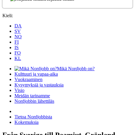
Kieli:
DA
SV
NO
FI
IS
FO
KL
Mikä Nordjobb on?
Kulttuuri ja vapaa-aika
Vuokraaminen
Kysymyksiä ja vastauksia
Visio
Meidän tarinamme
Nordjobbin lähettiläs
Tietoa Nordjobbista
Kokemuksia
Från Sverige till Paamiut, Grönland