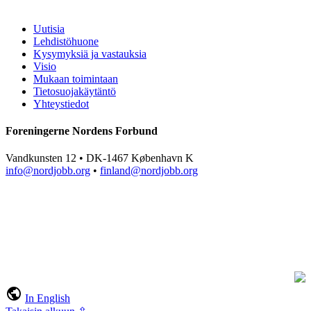
Uutisia
Lehdistöhuone
Kysymyksiä ja vastauksia
Visio
Mukaan toimintaan
Tietosuojakäytäntö
Yhteystiedot
Foreningerne Nordens Forbund
Vandkunsten 12 • DK-1467 København K
info@nordjobb.org
•
finland@nordjobb.org
public
In English