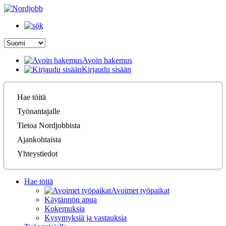
Avoin hakemus
Kirjaudu sisään
Hae töitä
Työnantajalle
Tietoa Nordjobbista
Ajankohtaista
Yhteystiedot
Hae töitä
Avoimet työpaikat
Käytännön apua
Kokemuksia
Kysymyksiä ja vastauksia