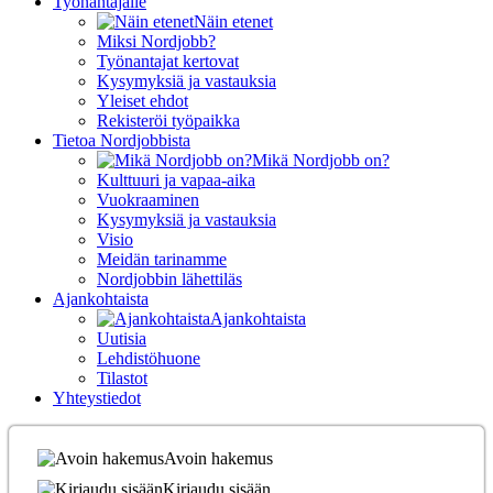
Työnantajalle
Näin etenet
Miksi Nordjobb?
Työnantajat kertovat
Kysymyksiä ja vastauksia
Yleiset ehdot
Rekisteröi työpaikka
Tietoa Nordjobbista
Mikä Nordjobb on?
Kulttuuri ja vapaa-aika
Vuokraaminen
Kysymyksiä ja vastauksia
Visio
Meidän tarinamme
Nordjobbin lähettiläs
Ajankohtaista
Ajankohtaista
Uutisia
Lehdistöhuone
Tilastot
Yhteystiedot
Avoin hakemus
Kirjaudu sisään