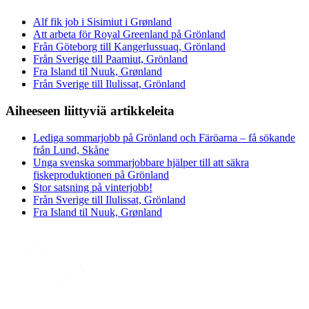
Alf fik job i Sisimiut i Grønland
Att arbeta för Royal Greenland på Grönland
Från Göteborg till Kangerlussuaq, Grönland
Från Sverige till Paamiut, Grönland
Fra Island til Nuuk, Grønland
Från Sverige till Ilulissat, Grönland
Aiheeseen liittyviä artikkeleita
Lediga sommarjobb på Grönland och Färöarna – få sökande
från Lund, Skåne
Unga svenska sommarjobbare hjälper till att säkra
fiskeproduktionen på Grönland
Stor satsning på vinterjobb!
Från Sverige till Ilulissat, Grönland
Fra Island til Nuuk, Grønland