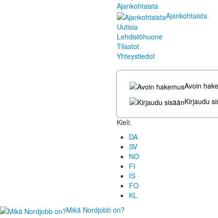
Ajankohtaista
Ajankohtaista
Uutisia
Lehdistöhuone
Tilastot
Yhteystiedot
Avoin hak
Kirjaudu s
Kieli:
DA
SV
NO
FI
IS
FO
KL
Mikä Nordjobb on?