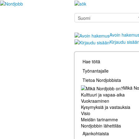
Avoin hakemu
Kirjaudu sisää
Hae töitä
Työnantajalle
Tietoa Nordjobbista
Mikä No
Kulttuuri ja vapaa-aika
Vuokraaminen
Kysymyksiä ja vastauksia
Visio
Meidän tarinamme
Nordjobbin lähettiläs
Ajankohtaista