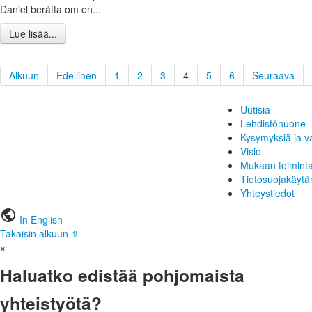
Daniel berätta om en...
Lue lisää...
Alkuun
Edellinen
1
2
3
4
5
6
Seuraava
Uutisia
Lehdistöhuone
Kysymyksiä ja v
Visio
Mukaan toimint
Tietosuojakäytä
Yhteystiedot
public
In English
Takaisin alkuun ⇧
×
Haluatko edistää pohjomaista
yhteistyötä?