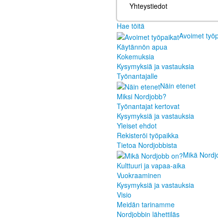
Yhteystiedot
Hae töitä
Avoimet työp
Käytännön apua
Kokemuksia
Kysymyksiä ja vastauksia
Työnantajalle
Näin etenet
Miksi Nordjobb?
Työnantajat kertovat
Kysymyksiä ja vastauksia
Yleiset ehdot
Rekisteröi työpaikka
Tietoa Nordjobbista
Mikä Nordj
Kulttuuri ja vapaa-aika
Vuokraaminen
Kysymyksiä ja vastauksia
Visio
Meidän tarinamme
Nordjobbin lähettiläs