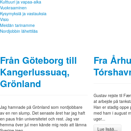
Kulttuuri ja vapaa-aika
Vuokraaminen
Kysymyksiä ja vastauksia
Visio
Meidän tarinamme
Nordjobbin lähettiläs
Från Göteborg till
Fra Århu
Kangerlussuaq,
Tórshav
Grönland
Gustav rejste til Fæ
at arbejde på tanks
Jag hamnade på Grönland som nordjobbare
Han er stadig oppe 
av en ren slump. Det senaste året har jag haft
med ham i august m
en paus från universitetet och rest. Jag var
uger...
hemma över jul men kände mig redo att lämna
Lue lisää...
Sverige igen...