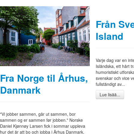
Från Sver
Island
Varje dag var en inte
Isländska, ett hårt 
humoristiskt utforsk
Fra Norge til Århus,
svenskar och vice ve
fullständigt av...
Danmark
Lue lisää...
"Vi jobber sammen, går ut sammen, bor
sammen og er sammen før jobben." Norske
Daniel Kjønnøy Larsen fick i sommar uppleva
hur det är att bo och jobba i Århus Danmark.