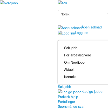
Åpen søknad
Logg inn
Søk jobb
For arbeidsgivere
Om Nordjobb
Aktuelt
Kontakt
Søk jobb
Ledige jobber
Praktisk hjelp
Fortellinger
Spørsmål og svar