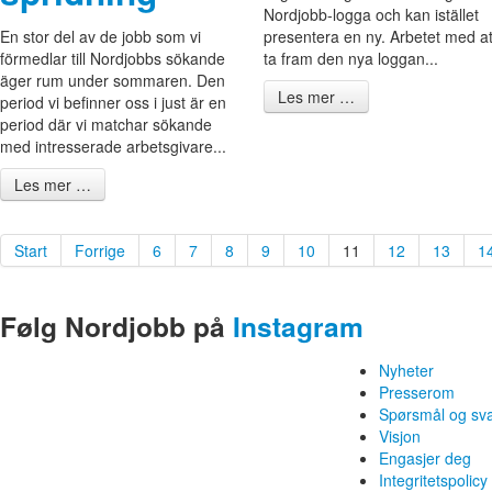
Nordjobb-logga och kan istället
En stor del av de jobb som vi
presentera en ny. Arbetet med at
förmedlar till Nordjobbs sökande
ta fram den nya loggan...
äger rum under sommaren. Den
Les mer …
period vi befinner oss i just är en
period där vi matchar sökande
med intresserade arbetsgivare...
Les mer …
Start
Forrige
6
7
8
9
10
11
12
13
1
Følg Nordjobb på
Instagram
Nyheter
Presserom
Spørsmål og sv
Visjon
Engasjer deg
Integritetspolicy