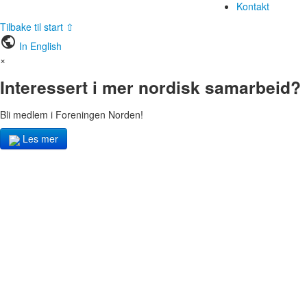
Kontakt
Tilbake til start ⇧
public
In English
×
Interessert i mer nordisk samarbeid?
Bli medlem i Foreningen Norden!
Les mer