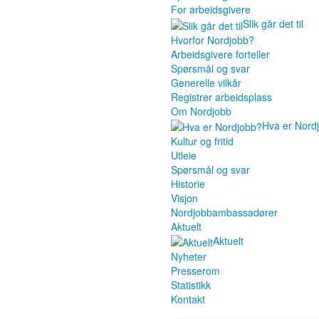
For arbeidsgivere
Slik går det til
Hvorfor Nordjobb?
Arbeidsgivere forteller
Spørsmål og svar
Generelle vilkår
Registrer arbeidsplass
Om Nordjobb
Hva er Nord
Kultur og fritid
Utleie
Spørsmål og svar
Historie
Visjon
Nordjobbambassadører
Aktuelt
Aktuelt
Nyheter
Presserom
Statistikk
Kontakt