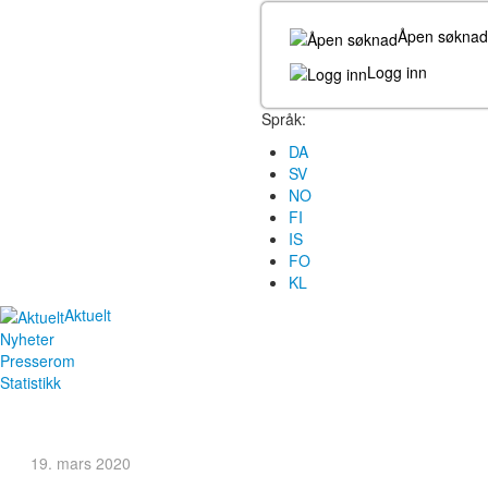
Åpen søknad
Logg inn
Språk:
DA
SV
NO
FI
IS
FO
KL
Aktuelt
Nyheter
Presserom
Statistikk
19. mars 2020