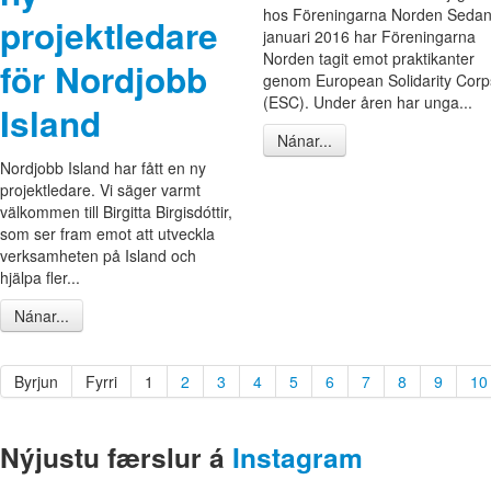
hos Föreningarna Norden Seda
projektledare
januari 2016 har Föreningarna
Norden tagit emot praktikanter
för Nordjobb
genom European Solidarity Corp
(ESC). Under åren har unga...
Island
Nánar...
Nordjobb Island har fått en ny
projektledare. Vi säger varmt
välkommen till Birgitta Birgisdóttir,
som ser fram emot att utveckla
verksamheten på Island och
hjälpa fler...
Nánar...
Byrjun
Fyrri
1
2
3
4
5
6
7
8
9
10
Nýjustu færslur á
Instagram