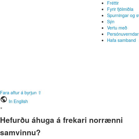
Fréttir
Fyrir fjölmiðla
Spurningar og s
Sýn
Vertu með
Persónuverndar
Hafa samband
Fara aftur á byrjun ⇧
public
In English
×
Hefurðu áhuga á frekari norrænni
samvinnu?