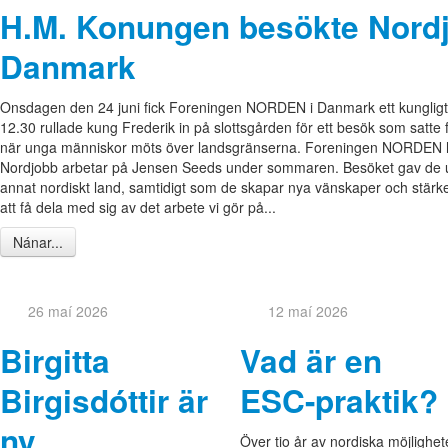
H.M. Konungen besökte Nord
Danmark
Onsdagen den 24 juni fick Foreningen NORDEN i Danmark ett kungligt b
12.30 rullade kung Frederik in på slottsgården för ett besök som sat
när unga människor möts över landsgränserna. Foreningen NORDEN ha
Nordjobb arbetar på Jensen Seeds under sommaren. Besöket gav de unga
annat nordiskt land, samtidigt som de skapar nya vänskaper och stärk
att få dela med sig av det arbete vi gör på...
Nánar...
26 maí 2026
12 maí 2026
Birgitta
Vad är en
Birgisdóttir är
ESC-praktik?
ny
Över tio år av nordiska möjlighet