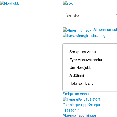
Almenn umsó
Innskráning
Sækja um vinnu
Fyrir vinnuveitendur
Um Nordjobb
Á döfinni
Hafa samband
Sækja um vinnu
Laus störf
Gagnlegar upplýsingar
Frásagnir
Algengar spurningar