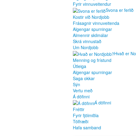
Fyrir vinnuveitendur
Svona er ferlið
Kostir við Nordjobb
Frásagnir vinnuveitenda
Algengar spurningar
Almennir skilmálar
Skrá vinnustað
Um Nordjobb
Hvað er No
Menning og frístund
Útleiga
Algengar spurningar
Saga okkar
Sýn
Vertu með
Á döfinni
Á döfinni
Fréttir
Fyrir fjölmiðla
Tölfræði
Hafa samband