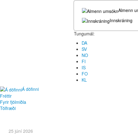
Almenn u
Innskráning
Tungumál:
DA
SV
NO
FI
IS
FO
KL
Á döfinni
Fréttir
Fyrir fjölmiðla
Tölfræði
25 júní 2026