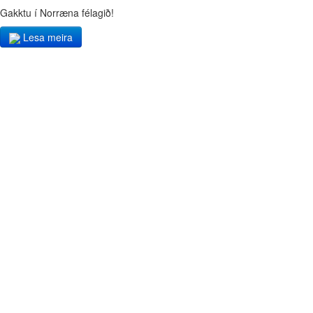
Gakktu í Norræna félagið!
Lesa meira