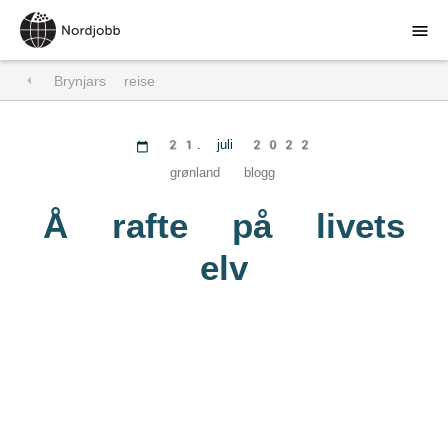
Brynjars reise
Søk jobb
For arbeidsgivere
21. juli 2022
grønland
blogg
Om Nordjobb
Å rafte på livets
Aktuelt
elv
Kontakt
Åpen søknad
Logg inn
DA