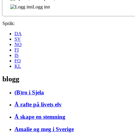
Logg inn
Språk:
DA
SV
NO
FI
IS
FO
KL
blogg
(B)ro i Sjela
Å rafte på livets elv
Å skape en stemning
Amalie og meg i Sverige