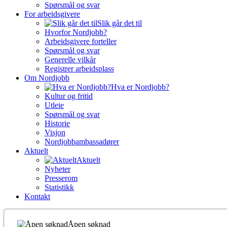
Spørsmål og svar
For arbeidsgivere
Slik går det til
Hvorfor Nordjobb?
Arbeidsgivere forteller
Spørsmål og svar
Generelle vilkår
Registrer arbeidsplass
Om Nordjobb
Hva er Nordjobb?
Kultur og fritid
Utleie
Spørsmål og svar
Historie
Visjon
Nordjobbambassadører
Aktuelt
Aktuelt
Nyheter
Presserom
Statistikk
Kontakt
Åpen søknad