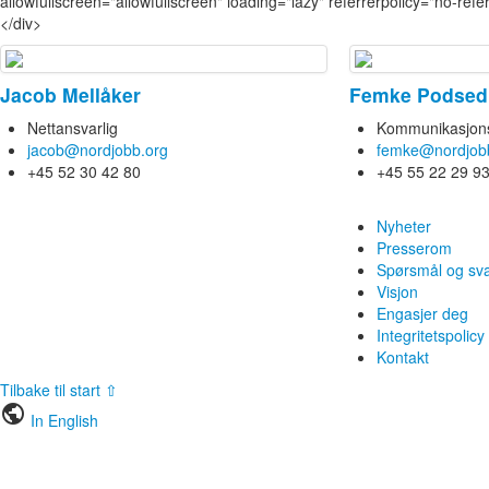
allowfullscreen="allowfullscreen" loading="lazy" referrerpolicy="no-r
</div>
Jacob Mellåker
Femke Podsed
Nettansvarlig
Kommunikasjons
jacob@nordjobb.org
femke@nordjob
+45 52 30 42 80
+45 55 22 29 9
Nyheter
Presserom
Spørsmål og sv
Visjon
Engasjer deg
Integritetspolicy
Kontakt
Tilbake til start ⇧
public
In English