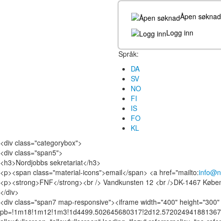
Åpen søknad
Logg inn
Språk:
DA
SV
NO
FI
IS
FO
KL
<div class="categorybox">
<div class="span5">
<h3>Nordjobbs sekretariat</h3>
<p><span class="material-icons">email</span> <a href="mailto:
info@n
<p><strong>FNF</strong><br /> Vandkunsten 12 <br />DK-1467 Købe
</div>
<div class="span7 map-responsive"><iframe width="400" height="300"
pb=!1m18!1m12!1m3!1d4499.502645680317!2d12.572024941881367!3