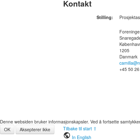
Kontakt
Stilling:
Prosjekta
Foreninge
Snaregad
Københav
1205
Danmark
camilla@n
+45 50 26
Denne websiden bruker informasjonskapsler. Ved å fortsette samtykker du
Tilbake til start ⇧
OK
Aksepterer ikke
public
In English