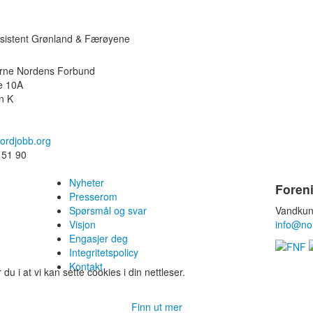
ssistent Grønland & Færøyene
rne Nordens Forbund
e 10A
n K
ordjobb.org
 51 90
Nyheter
Foren
Presserom
Spørsmål og svar
Vandkun
Visjon
info@no
Engasjer deg
Integritetspolicy
Kontakt
 i at vi kan sette cookies i din nettleser.
Finn ut mer