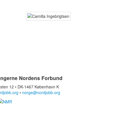
ingerne Nordens Forbund
sten 12 • DK-1467 København K
rdjobb.org
•
norge@nordjobb.org