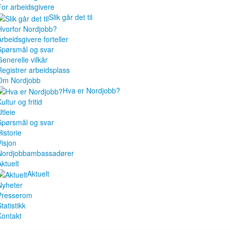
For arbeidsgivere
Slik går det til
Hvorfor Nordjobb?
Arbeidsgivere forteller
Spørsmål og svar
Generelle vilkår
Registrer arbeidsplass
Om Nordjobb
Hva er Nordjobb?
ultur og fritid
tleie
Spørsmål og svar
istorie
Visjon
Nordjobbambassadører
Aktuelt
Aktuelt
Nyheter
Presserom
tatistikk
Kontakt