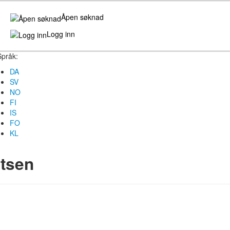
Åpen søknad
Logg inn
Språk:
DA
SV
NO
FI
IS
FO
KL
gtsen