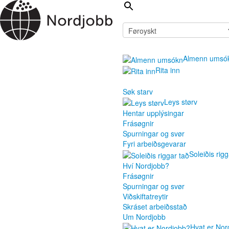
Almenn umsó
Rita inn
Søk starv
Leys størv
Hentar upplýsingar
Frásøgnir
Spurningar og svør
Fyri arbeiðsgevarar
Soleiðis rigg
Hví Nordjobb?
Frásøgnir
Spurningar og svør
Viðskiftatreytir
Skráset arbeiðsstað
Um Nordjobb
Hvat er Nor