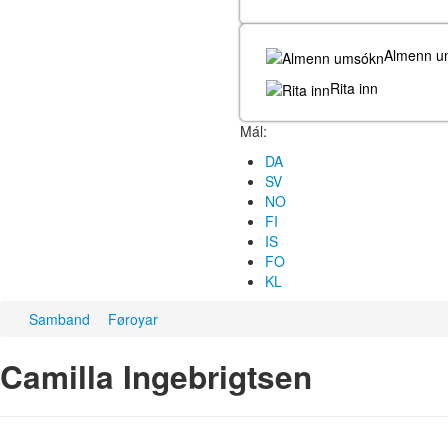
Almenn u
Rita inn
Mál:
DA
SV
NO
FI
IS
FO
KL
Samband
Føroyar
Camilla Ingebrigtsen