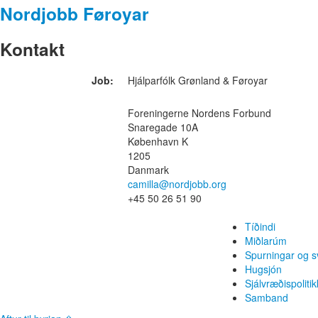
Nordjobb Føroyar
Kontakt
Job:
Hjálparfólk Grønland & Føroyar
Foreningerne Nordens Forbund
Snaregade 10A
København K
1205
Danmark
camilla@nordjobb.org
+45 50 26 51 90
Tíðindi
Miðlarúm
Spurningar og s
Hugsjón
Sjálvræðispolitik
Samband