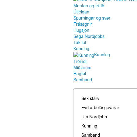
Mentan og frítíð
Útleigan
Spurningar og svør
Frásøgnir
Hugsjón
Søga Nordjobbs
Tak lut
Kunning
Kunning
Tíðindi
Miðlarúm
Hagtøl
Samband
Søk starv
Fyri arbeiðsgevarar
Um Nordjobb
Kunning
Samband