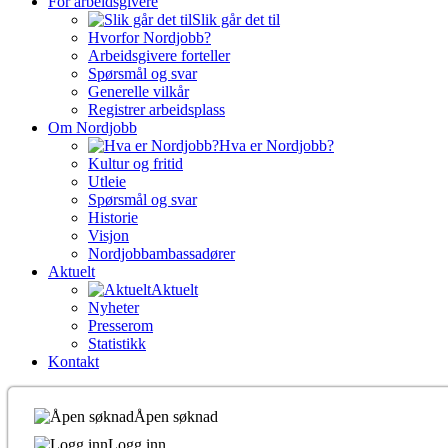
For arbeidsgivere
Slik går det til
Hvorfor Nordjobb?
Arbeidsgivere forteller
Spørsmål og svar
Generelle vilkår
Registrer arbeidsplass
Om Nordjobb
Hva er Nordjobb?
Kultur og fritid
Utleie
Spørsmål og svar
Historie
Visjon
Nordjobbambassadører
Aktuelt
Aktuelt
Nyheter
Presserom
Statistikk
Kontakt
Åpen søknad
Logg inn