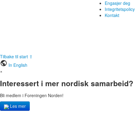
Engasjer deg
Integritetspolicy
Kontakt
Tilbake til start ⇧
public
In English
×
Interessert i mer nordisk samarbeid?
Bli medlem i Foreningen Norden!
Les mer