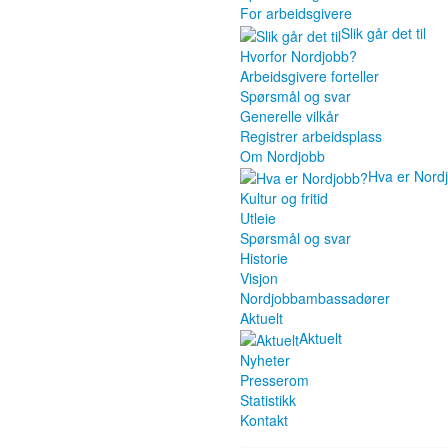
For arbeidsgivere
Slik går det til
Hvorfor Nordjobb?
Arbeidsgivere forteller
Spørsmål og svar
Generelle vilkår
Registrer arbeidsplass
Om Nordjobb
Hva er Nord
Kultur og fritid
Utleie
Spørsmål og svar
Historie
Visjon
Nordjobbambassadører
Aktuelt
Aktuelt
Nyheter
Presserom
Statistikk
Kontakt