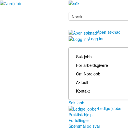
Åpen søknad
Logg inn
Søk jobb
For arbeidsgivere
Om Nordjobb
Aktuelt
Kontakt
Søk jobb
Ledige jobber
Praktisk hjelp
Fortellinger
Spørsmål og svar