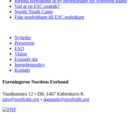
Birgitta Birgisdóttir är ny projektledare för Nordjobb Island
Vad är en ESC-praktik?
Nordic Youth Camp
Från nordjobbare till ESC-praktikant
Nyheder
Presserum
FAQ
Vision
Engagér dig
Integritetspolicy
Kontakt
Foreningerne Nordens Forbund
Vandkunsten 12 • DK-1467 København K
info@nordjobb.org
•
danmark@nordjobb.org