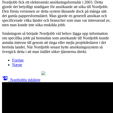
Nordjobb fick ett elektroniskt ansökningsformulär i 2003. Detta
gjorde det betydligt smidigare för ansökande att söka till Nordjobb.
Den första versionen av detta system liknande dock på många sätt
det gamla pappersformuläret. Man gjorde en generell ansökan och
specificerade vilka länder och branscher som man var intresserad av,
men man kunde inte söka enskilda jobb.
Småningom så började Nordjobb vid behov lägga upp information
om specifika jobb på hemsidan som ansökande till Nordjobb kunde
anmäla intresse till genom att ringa eller mejla projektledaren i det
berörda landet. När Nordjobb senast bytte ansökningssystem så
övergick detta i att man istället söker tjänsterna direkt.
Forrige
Næste
history_edu
Nordjobbs tidslinje