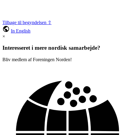
Tilbage til begyndelsen ⇧
public
In English
×
Interesseret i mere nordisk samarbejde?
Bliv medlem af Foreningen Norden!