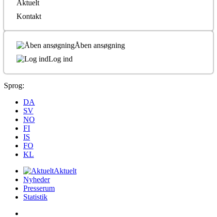
Aktuelt
Kontakt
Åben ansøgning
Log ind
Sprog:
DA
SV
NO
FI
IS
FO
KL
Aktuelt
Nyheder
Presserum
Statistik