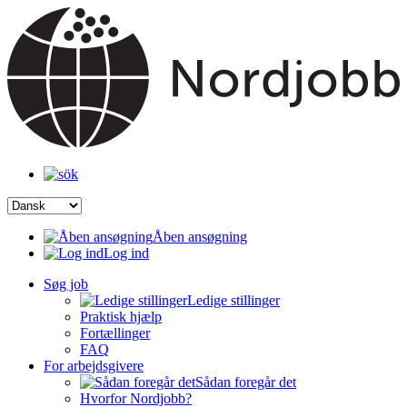
Åben ansøgning
Log ind
Søg job
Ledige stillinger
Praktisk hjælp
Fortællinger
FAQ
For arbejdsgivere
Sådan foregår det
Hvorfor Nordjobb?