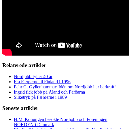
Relaterede artikler
Nordjobb fyller 40 år
Fra Færøerne til Finland i 1996
Pehr G. Gyllenhammar: Idén om Nordjobb har bärkraft!
Ingrid fick jobb på Åland och Färöarna
Silketryk på Færøerne i 1989
Seneste artikler
H.M. Konungen besökte Nordjobb och Foreningen
NORDEN i Danmark