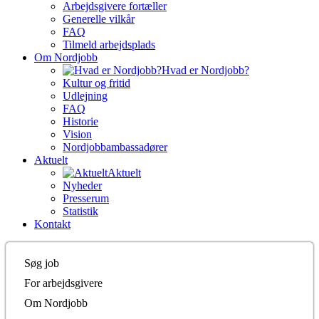
Arbejdsgivere fortæller
Generelle vilkår
FAQ
Tilmeld arbejdsplads
Om Nordjobb
Hvad er Nordjobb?
Kultur og fritid
Udlejning
FAQ
Historie
Vision
Nordjobbambassadører
Aktuelt
Aktuelt
Nyheder
Presserum
Statistik
Kontakt
Søg job
For arbejdsgivere
Om Nordjobb