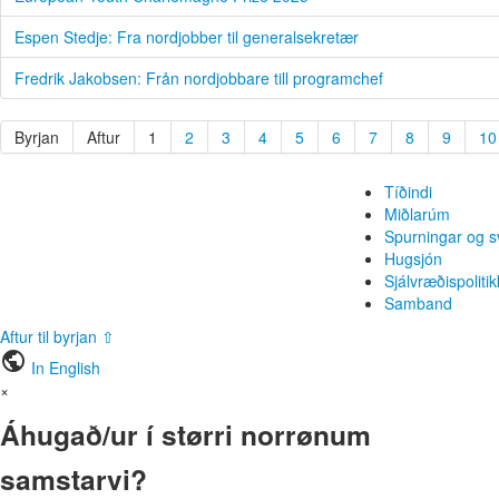
Espen Stedje: Fra nordjobber til generalsekretær
Fredrik Jakobsen: Från nordjobbare till programchef
Byrjan
Aftur
1
2
3
4
5
6
7
8
9
10
Tíðindi
Miðlarúm
Spurningar og s
Hugsjón
Sjálvræðispolitik
Samband
Aftur til byrjan ⇧
public
In English
×
Áhugað/ur í størri norrønum
samstarvi?