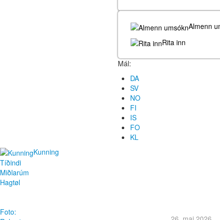
Almenn u
Rita inn
Mál:
DA
SV
NO
FI
IS
FO
KL
Kunning
Tíðindi
Miðlarúm
Hagtøl
Foto:
26. mai 2026