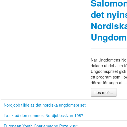
Salomo
det nyin
Nordisk
Ungdoms
När Ungdomens Nord
delade ut det allra 
Ungdomspriset gick 
ett program som i ö
dörrar för unga att...
Les meir...
Nordjobb tilldelas det nordiska ungdomspriset
Tænk på den sommer: Nordjobbskivan 1987
European Youth Charlemagne Prize 2025