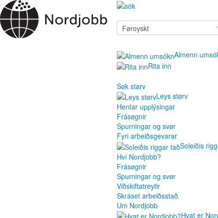
Almenn umsó
Rita inn
Søk starv
Leys størv
Hentar upplýsingar
Frásøgnir
Spurningar og svør
Fyri arbeiðsgevarar
Soleiðis rigg
Hví Nordjobb?
Frásøgnir
Spurningar og svør
Viðskiftatreytir
Skráset arbeiðsstað
Um Nordjobb
Hvat er Nor