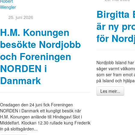
Robert
Wengler
Birgitta 
25. juni 2026
är ny pr
H.M. Konungen
för Nord
besökte Nordjobb
och Foreningen
Nordjobb Island har 
NORDEN i
säger varmt välkommen
som ser fram emot 
Danmark
på Island och hjälpa f
Les meir...
Onsdagen den 24 juni fick Foreningen
NORDEN i Danmark ett kungligt besök när
H.M. Konungen anlände till Hindsgavl Slot i
Middelfart. Klockan 12.30 rullade kung Frederik
in på slottsgården...