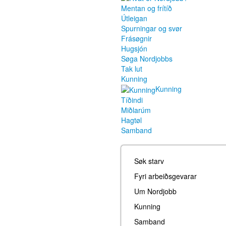
Mentan og frítíð
Útleigan
Spurningar og svør
Frásøgnir
Hugsjón
Søga Nordjobbs
Tak lut
Kunning
Kunning
Tíðindi
Miðlarúm
Hagtøl
Samband
Søk starv
Fyri arbeiðsgevarar
Um Nordjobb
Kunning
Samband