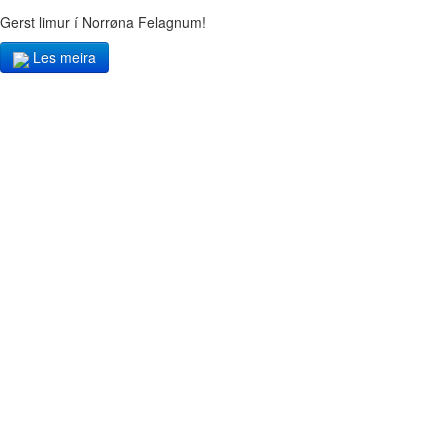
Gerst limur í Norrøna Felagnum!
Les meira