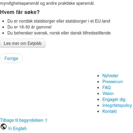
myndighetsspørsmål og andre praktiske spørsmål.
Hvem får søke?
Du er nordisk statsborger eller statsborger i et EU-land
Du er 18-30 år gammel
Du behersker svensk, norsk eller dansk tilfredsstillende
Les mer om Estjobb
Forrige
Nyheder
Presserum
FAQ
Vision
Engagér dig
Integritetspolicy
Kontakt
Tilbage til begyndelsen ⇧
public
In English