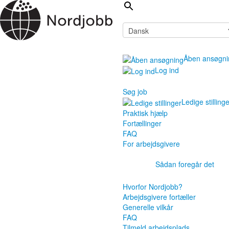
Åben ansøgni
Log ind
Søg job
Ledige stilling
Praktisk hjælp
Fortællinger
FAQ
For arbejdsgivere
Sådan foregår det
Hvorfor Nordjobb?
Arbejdsgivere fortæller
Generelle vilkår
FAQ
Tilmeld arbejdsplads