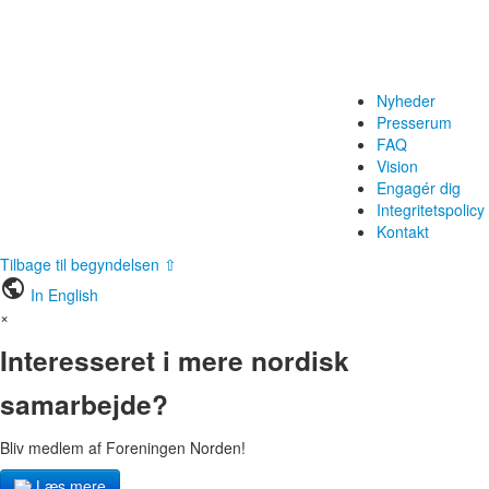
Nyheder
Presserum
FAQ
Vision
Engagér dig
Integritetspolicy
Kontakt
Tilbage til begyndelsen ⇧
public
In English
×
Interesseret i mere nordisk
samarbejde?
Bliv medlem af Foreningen Norden!
Læs mere