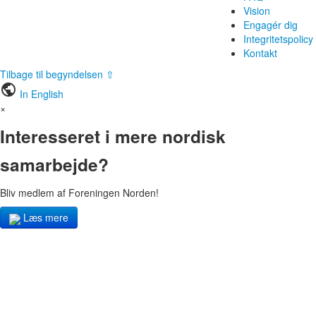
Vision
Engagér dig
Integritetspolicy
Kontakt
Tilbage til begyndelsen ⇧
public
In English
×
Interesseret i mere nordisk
samarbejde?
Bliv medlem af Foreningen Norden!
Læs mere