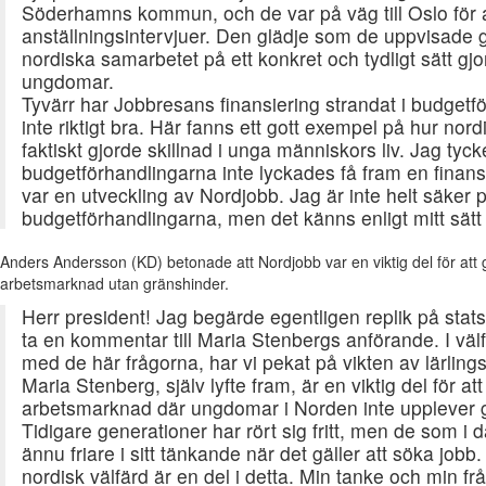
Söderhamns kommun, och de var på väg till Oslo för a
anställningsintervjuer. Den glädje som de uppvisade gå
nordiska samarbetet på ett konkret och tydligt sätt gjor
ungdomar.
Tyvärr har Jobbresans finansiering strandat i budgetf
inte riktigt bra. Här fanns ett gott exempel på hur nor
faktiskt gjorde skillnad i unga människors liv. Jag tycker
budgetförhandlingarna inte lyckades få fram en finan
var en utveckling av Nordjobb. Jag är inte helt säker p
budgetförhandlingarna, men det känns enligt mitt sätt a
Anders Andersson (KD) betonade att Nordjobb var en viktig del för at
arbetsmarknad utan gränshinder.
Herr president! Jag begärde egentligen replik på sta
ta en kommentar till Maria Stenbergs anförande. I väl
med de här frågorna, har vi pekat på vikten av lärling
Maria Stenberg, själv lyfte fram, är en viktig del för a
arbetsmarknad där ungdomar i Norden inte upplever 
Tidigare generationer har rört sig fritt, men de som i d
ännu friare i sitt tänkande när det gäller att söka jobb.
nordisk välfärd är en del i detta. Min tanke och min fr