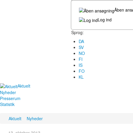
Åben ans
Log ind
Sprog:
DA
SV
NO
FI
IS
FO
KL
Aktuelt
Nyheder
Presserum
Statistik
Aktuelt
Nyheder
13. oktober 2013