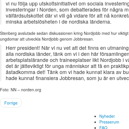
vi nu följa upp utskottsinitiativet om sociala investeri
investeringar i Norden, som debatterades för några minu
välfärdsutskottet där vi vill gå vidare för att nå konkret
minska arbetslösheten i de nordiska länderna.
Stenberg avslutade sedan diskussionen kring Nordjobb med hur viktigt d
ungdomar att utveckla Nordjobb genom Jobbresan.
Herr president! När vi nu vet att det finns en utmanin
alla nordiska länder, tänk om vi i den här församlingen
arbetsplatslärande och traineeplatser likt Nordjobb i vå
det är jätteviktigt för unga människor att få en praktikp
åstadkomma det! Tänk om vi hade kunnat klara av bud
hade kunnat finansiera Jobbresan, som ju är en utvec
Foto: NN – norden.org
Forrige
Nyheder
Presserum
FAQ