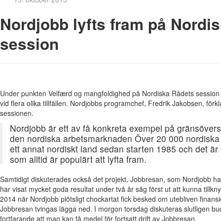
Nordjobb lyfts fram på Nordis
session
Under punkten Velfærd og mangfoldighed på Nordiska Rådets session
vid flera olika tillfällen. Nordjobbs programchef, Fredrik Jakobsen, förk
sessionen.
Nordjobb är ett av få konkreta exempel på gränsöver
den nordiska arbetsmarknaden Över 20 000 nordiska
ett annat nordiskt land sedan starten 1985 och det är
som alltid är populärt att lyfta fram.
Samtidigt diskuterades också det projekt, Jobbresan, som Nordjobb har
har visat mycket goda resultat under två år såg först ut att kunna tillk
2014 när Nordjobb plötsligt chockartat fick besked om utebliven finans
Jobbresan tvingas lägga ned. I morgon torsdag diskuteras slutligen 
fortfarande att man kan få medel för fortsatt drift av Jobbresan.