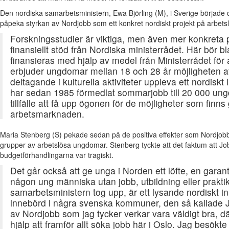
Den nordiska samarbetsministern, Ewa Björling (M), i Sverige började 
påpeka styrkan av Nordjobb som ett konkret nordiskt projekt på arbets
Forskningsstudier är viktiga, men även mer konkreta pr
finansiellt stöd från Nordiska ministerrådet. Här bör 
finansieras med hjälp av medel från Ministerrådet för
erbjuder ungdomar mellan 18 och 28 år möjligheten 
deltagande i kulturella aktiviteter uppleva ett nordis
har sedan 1985 förmedlat sommarjobb till 20 000 un
tillfälle att få upp ögonen för de möjligheter som finn
arbetsmarknaden.
Maria Stenberg (S) pekade sedan på de positiva effekter som Nordjobb
grupper av arbetslösa ungdomar. Stenberg tyckte att det faktum att Jo
budgetförhandlingarna var tragiskt.
Det går också att ge unga i Norden ett löfte, en garant
någon ung människa utan jobb, utbildning eller prakti
samarbetsministern tog upp, är ett lysande nordiskt ini
innebörd i några svenska kommuner, den så kallade J
av Nordjobb som jag tycker verkar vara väldigt bra, d
hjälp att framför allt söka jobb här i Oslo. Jag besökt