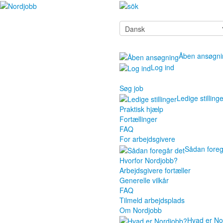
Åben ansøgni
Log ind
Søg job
Ledige stilling
Praktisk hjælp
Fortællinger
FAQ
For arbejdsgivere
Sådan foreg
Hvorfor Nordjobb?
Arbejdsgivere fortæller
Generelle vilkår
FAQ
Tilmeld arbejdsplads
Om Nordjobb
Hvad er No