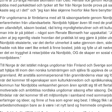
jobba med parkskötsel och tycker att fler från Norge borde prova på s
kaste seg ut i det!” och ”jeg kan ikke skjønne hvorfor ikke flere benytte
För ungdomarna är fördelarna med att få säsongsarbete genom Nordjo
erfarenheten från utlandsarbete. Nordjobb hjälper även till med de pra
en utlandsflytt, såsom bostad, råd kring myndighetsrutiner och ett kultur
man inte är på jobbet – något som Renate Blomseth har uppskattat: ”Jeg 
uten at jeg egentlig visste hvordan det praktisk lot seg gjøre å jobbe ute
Nordjobb eksisterte, var det derfor utmerket å søke gjennom dem, side
hadde nok ikke vært like enkelt å finne bosted, jobb og fylle ut alt nød
er det en trygghet å reise/jobbe via Nordjobb, OG de skaper en sosial s
nordjobbere.”
Till Norge är det istället många ungdomar från Finland och Sverige s
att hjälpa till inom den norska turistnäringen och själva få uppleva de uni
grannland. Att anställa sommarpersonal från grannländerna visar sig f
när det kommer till egenskaper som kulturkännedom och språkkunskape
kommun har Nordjobbs verksamhet genom åren spridit sig till ett flertal 
motiverade och ambitiösa nordiska ungdomar säsong efter säsong. De
fördelar när det kommer till ett miljöombyte i samband med sommarjob
erfaringer og ideer, og finne ut hva som egner seg best. I tillegg fikk i a
arbeidsmotivasjon bare av å være i et nytt land og fremmede omgivels