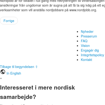
Nordjobb är för tillfället i full gång med rekryteringen till vintersäsong
ansökningar från ungdomar som är sugna på att få ta sig iväg på ett e
verksamheter som vill anställa nordjobbare på www.nordjobb.org.
Forrige
Nyheder
Presserum
FAQ
Vision
Engagér dig
Integritetspolicy
Kontakt
Tilbage til begyndelsen ⇧
public
In English
×
Interesseret i mere nordisk
samarbejde?