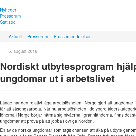
Nyheder
Presserum
Statistik
Aktuelt
Presserum
Pressemeddelelser
5. august 2016
Nordiskt utbytesprogram hjäl
ungdomar ut i arbetslivet
Länge har den relativt låga arbetslösheten i Norge gjort att ungdomar f
för att säsongsarbeta. När nu arbetslösheten i de yngre ålderskategorie
lönerna i Norge börjar närma sig nivåerna i grannländerna, finns det s
ungdomar att pröva på att jobba i övriga Norden.
En av de norska ungdomar som tagit chansen att åka på utbyte gen
2016 är 23-åriga Renate Blomseth från Oslo. Renate fick genom Nordjobb 