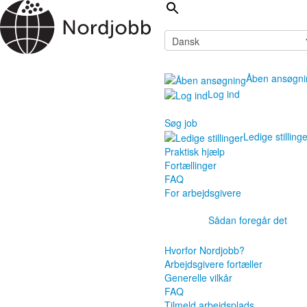
Åben ansøgni
Log ind
Søg job
Ledige stilling
Praktisk hjælp
Fortællinger
FAQ
For arbejdsgivere
Sådan foregår det
Hvorfor Nordjobb?
Arbejdsgivere fortæller
Generelle vilkår
FAQ
Tilmeld arbejdsplads