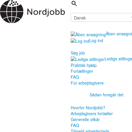
Åben ansøgni
Log ind
Søg job
Ledige stilling
Praktisk hjælp
Fortællinger
FAQ
For arbejdsgivere
Sådan foregår det
Hvorfor Nordjobb?
Arbejdsgivere fortæller
Generelle vilkår
FAQ
Tilmeld arbejdsplads