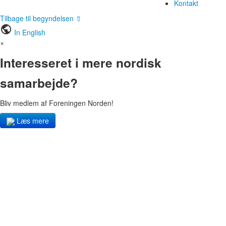
Kontakt
Tilbage til begyndelsen ⇧
public
In English
×
Interesseret i mere nordisk
samarbejde?
Bliv medlem af Foreningen Norden!
Læs mere