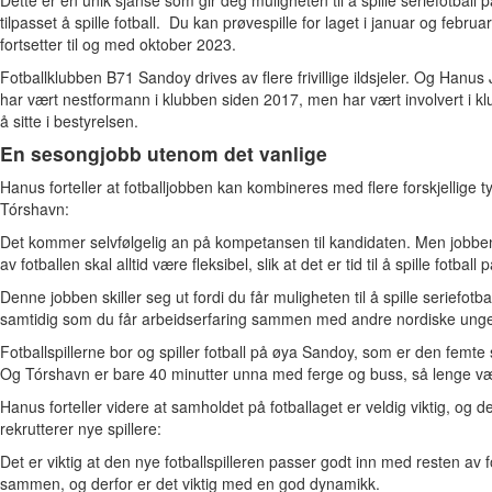
tilpasset å spille fotball. Du kan prøvespille for laget i januar og febru
fortsetter til og med oktober 2023.
Fotballklubben B71 Sandoy drives av flere frivillige ildsjeler. Og Hanus
har vært nestformann i klubben siden 2017, men har vært involvert i kl
å sitte i bestyrelsen.
En sesongjobb utenom det vanlige
Hanus forteller at fotballjobben kan kombineres med flere forskjellige 
Tórshavn:
Det kommer selvfølgelig an på kompetansen til kandidaten. Men jobben 
av fotballen skal alltid være fleksibel, slik at det er tid til å spille fotba
Denne jobben skiller seg ut fordi du får muligheten til å spille seriefo
samtidig som du får arbeidserfaring sammen med andre nordiske ung
Fotballspillerne bor og spiller fotball på øya Sandoy, som er den femt
Og Tórshavn er bare 40 minutter unna med ferge og buss, så lenge være
Hanus forteller videre at samholdet på fotballaget er veldig viktig, og d
rekrutterer nye spillere:
Det er viktig at den nye fotballspilleren passer godt inn med resten av fo
sammen, og derfor er det viktig med en god dynamikk.