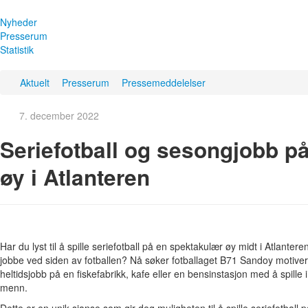
Nyheder
Presserum
Statistik
Aktuelt
Presserum
Pressemeddelelser
7. december 2022
Seriefotball og sesongjobb p
øy i Atlanteren
Har du lyst til å spille seriefotball på en spektakulær øy midt i Atlanter
jobbe ved siden av fotballen? Nå søker fotballaget B71 Sandoy motivert
heltidsjobb på en fiskefabrikk, kafe eller en bensinstasjon med å spille
menn.
Dette er en unik sjanse som gir deg muligheten til å spille seriefotball