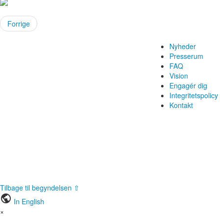
Forrige
Nyheder
Presserum
FAQ
Vision
Engagér dig
Integritetspolicy
Kontakt
Tilbage til begyndelsen ⇧
public
In English
×