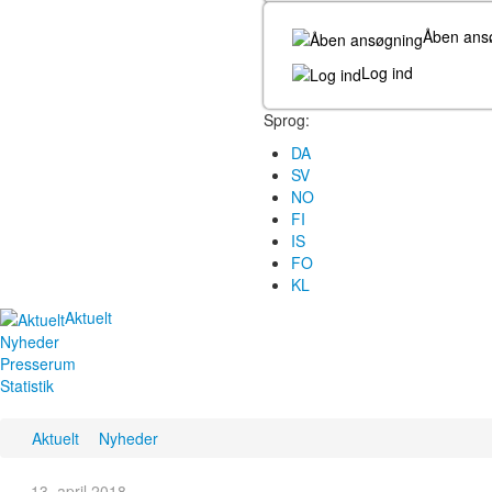
Åben ans
Log ind
Sprog:
DA
SV
NO
FI
IS
FO
KL
Aktuelt
Nyheder
Presserum
Statistik
Aktuelt
Nyheder
13. april 2018