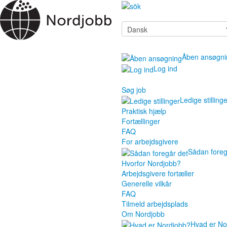
Åben ansøgni
Log ind
Søg job
Ledige stilling
Praktisk hjælp
Fortællinger
FAQ
For arbejdsgivere
Sådan foreg
Hvorfor Nordjobb?
Arbejdsgivere fortæller
Generelle vilkår
FAQ
Tilmeld arbejdsplads
Om Nordjobb
Hvad er No