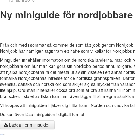
Ny miniguide för nordjobbare
Från och med i sommar så kommer de som fått jobb genom Nordjobb att 
Nordjobb har nämligen tagit fram ett häfte som vi kallar för Nordjobbs 
Miniguiden innehåller information om de nordiska länderna, mat- och r
nordjobbare om hur man kan göra sin Nordjobb-period ännu roligare. 
att hjälpa nordjobbarna få det mesta ut av sin vistelse i ett annat nordis
förstärka Nordjobbarnas intresse för de nordiska grannspråken. Därför
svenska, danska och norska ord som skiljer sig så mycket från varandra
lite hjälp. Ordlistan innehåller också ord som är bra att känna till ino
branscher. I slutet av listan kan man även lägga till sina egna särskilda
Vi hoppas att miniguiden hjälper dig hitta fram i Norden och undvika f
Du kan även läsa miniguiden i digitalt format:
Ladda ner miniguiden