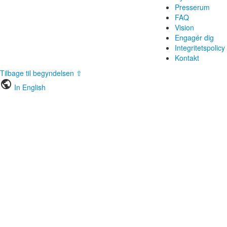
Presserum
FAQ
Vision
Engagér dig
Integritetspolicy
Kontakt
Tilbage til begyndelsen ⇧
public
In English