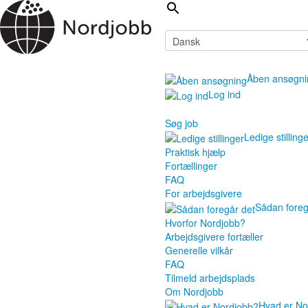
Åben ansøgni
Log ind
Søg job
Ledige stilling
Praktisk hjælp
Fortællinger
FAQ
For arbejdsgivere
Sådan foreg
Hvorfor Nordjobb?
Arbejdsgivere fortæller
Generelle vilkår
FAQ
Tilmeld arbejdsplads
Om Nordjobb
Hvad er No