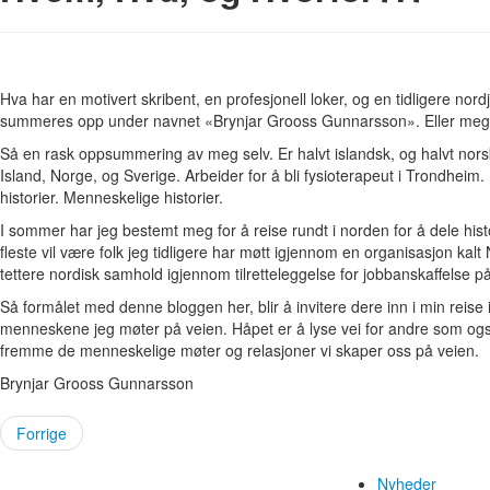
Hva har en motivert skribent, en profesjonell loker, og en tidligere nordjo
summeres opp under navnet «Brynjar Grooss Gunnarsson». Eller meg
Så en rask oppsummering av meg selv. Er halvt islandsk, og halvt norsk
Island, Norge, og Sverige. Arbeider for å bli fysioterapeut i Trondheim. 
historier. Menneskelige historier.
I sommer har jeg bestemt meg for å reise rundt i norden for å dele hist
fleste vil være folk jeg tidligere har møtt igjennom en organisasjon kal
tettere nordisk samhold igjennom tilretteleggelse for jobbanskaffelse p
Så formålet med denne bloggen her, blir å invitere dere inn i min reise i
menneskene jeg møter på veien. Håpet er å lyse vei for andre som o
fremme de menneskelige møter og relasjoner vi skaper oss på veien.
Brynjar Grooss Gunnarsson
Forrige
Nyheder