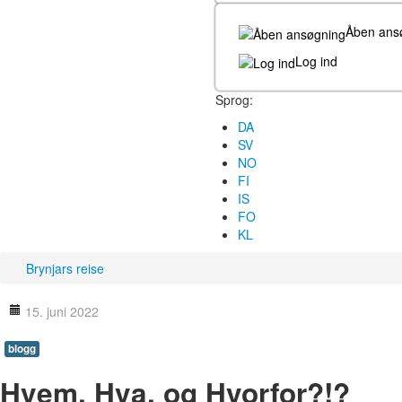
Åben ans
Log ind
Sprog:
DA
SV
NO
FI
IS
FO
KL
Brynjars reise
15. juni 2022
blogg
Hvem, Hva, og Hvorfor?!?