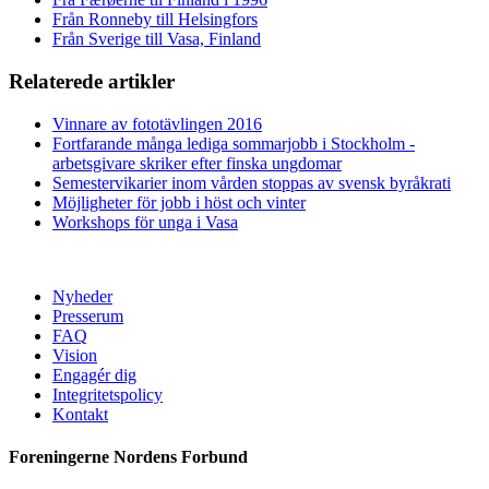
Från Ronneby till Helsingfors
Från Sverige till Vasa, Finland
Relaterede artikler
Vinnare av fototävlingen 2016
Fortfarande många lediga sommarjobb i Stockholm -
arbetsgivare skriker efter finska ungdomar
Semestervikarier inom vården stoppas av svensk byråkrati
Möjligheter för jobb i höst och vinter
Workshops för unga i Vasa
Nyheder
Presserum
FAQ
Vision
Engagér dig
Integritetspolicy
Kontakt
Foreningerne Nordens Forbund