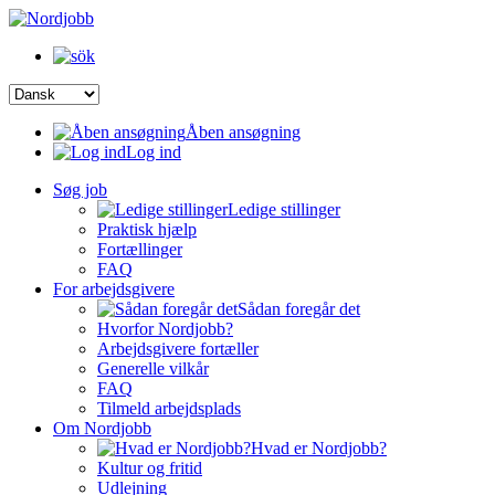
Åben ansøgning
Log ind
Søg job
Ledige stillinger
Praktisk hjælp
Fortællinger
FAQ
For arbejdsgivere
Sådan foregår det
Hvorfor Nordjobb?
Arbejdsgivere fortæller
Generelle vilkår
FAQ
Tilmeld arbejdsplads
Om Nordjobb
Hvad er Nordjobb?
Kultur og fritid
Udlejning