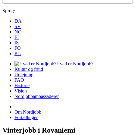
Sprog:
DA
SV
NO
FI
IS
FO
KL
Hvad er Nordjobb?
Kultur og fritid
Udlejning
FAQ
Historie
Vision
Nordjobbambassadører
Om Nordjobb
Fortællinger
Vinterjobb i Rovaniemi