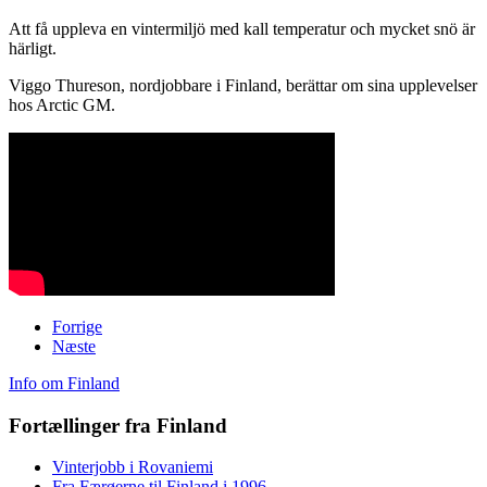
Att få uppleva en vintermiljö med kall temperatur och mycket snö är
härligt.
Viggo Thureson, nordjobbare i Finland, berättar om sina upplevelser
hos Arctic GM.
Forrige
Næste
Info om Finland
Fortællinger fra Finland
Vinterjobb i Rovaniemi
Fra Færøerne til Finland i 1996