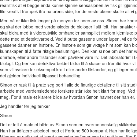
realistisk at vi begge enda kunne kjenne sensasjonen av fisk gli igjenn
lite kreativt frempek ifra naturens side, for de neste ukene skulle alt v
Men nå er ikke fisk lenger på menyen for noen av oss. Simon har komm
og skal der jobbe med verdensledende biologer i sitt felt. Han snakker 
skal bidra med å videreutvikle omhandler samspillet mellom kjemiske p
dette med et detektivarbeid. Ved å putte gassene under lupen, vil de fo
gassene danner en historie. En historie som gir viktige hint som kan 
kunnskapen til å fatte riktige beslutninger. Den kan si noe om det har vær
område, eller andre tilstander som påvirker våre liv. Det laboratoriet i
biologi. Og her kan detektivarbeidet bidra til å skape en fremtid hvor v
som vil avsløre for eksempel kreft eller andre tilstander, og gi leger mul
det gjelder individuell tilpasset behandling.
Simon er rask til å prate seg bort i alle de finurlige detaljene til sitt stu
arbeide med verdensledende forskere står ikke helt klart for meg. Ved
meg. For å male et klarere bilde av hvordan Simon havnet der han er, må 
Jeg handler før jeg tenker
Simon
Det er lett å male et bilde av Simon som en overmenneskelig skikkelse. E
Han har tidligere arbeidet med et Fortune 500 kompani. Han har tidlige
Minerva er unik ved at hvert semester befinner seg i et nytt land. Ifra