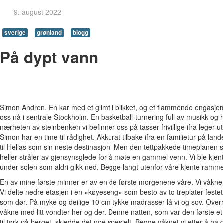
9. august 2022
sverige
grønland
blogg
På dypt vann
Simon Andren. En kar med et glimt i blikket, og et flammende engasjem
oss nå i sentrale Stockholm. En basketball-turnering full av musikk og 
nærheten av steinbenken vi befinner oss på tasser frivillige ifra leger u
Simon har en time til rådighet. Akkurat tilbake ifra en familietur på land
til Hellas som sin neste destinasjon. Men den tettpakkede timeplanen sp
heller stråler av gjensynsglede for å møte en gammel venn. Vi ble kjen
under solen som aldri gikk ned. Begge langt utenfor våre kjente ramme
En av mine første minner er av en de første morgenene våre. Vi våknet 
Vi delte nedre etasjen i en «køyeseng» som besto av to treplater festet 
som dør. På myke og deilige 10 cm tykke madrasser lå vi og sov. Over
våkne med litt vondter her og der. Denne natten, som var den første ett
til tørk på berget, skjedde det noe spesielt. Begge våknet vi etter å h