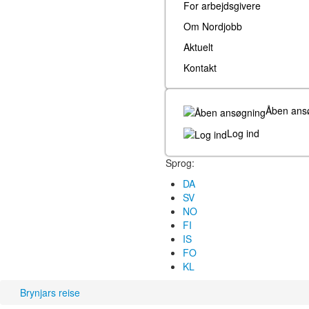
For arbejdsgivere
Om Nordjobb
Aktuelt
Kontakt
Åben ans
Log ind
Sprog:
DA
SV
NO
FI
IS
FO
KL
Brynjars reise