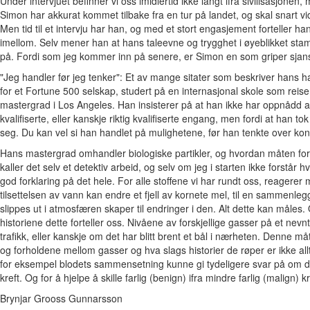
Under intervjuet befinner vi oss imidlertid ikke langt ifra sivilisasjone
Simon har akkurat kommet tilbake fra en tur på landet, og skal snart vide
Men tid til et intervju har han, og med et stort engasjement forteller ha
imellom. Selv mener han at hans taleevne og trygghet i øyeblikket stamm
på. Fordi som jeg kommer inn på senere, er Simon en som griper sjan
"Jeg handler før jeg tenker":
Et av mange sitater som beskriver hans ha
for et Fortune 500 selskap, studert på en internasjonal skole som reiser 
mastergrad i Los Angeles. Han insisterer på at han ikke har oppnådd al
kvalifiserte, eller kanskje riktig kvalifiserte engang, men fordi at han 
seg. Du kan vel si han handlet på mulighetene, før han tenkte over k
Hans mastergrad omhandler biologiske partikler, og hvordan måten forsk
kaller det selv et detektiv arbeid, og selv om jeg i starten ikke forstår
god forklaring på det hele. For alle stoffene vi har rundt oss, reagere
tilsettelsen av vann kan endre et fjell av kornete mel, til en sammenl
slippes ut i atmosfæren skaper til endringer i den. Alt dette kan måles
historiene dette forteller oss. Nivåene av forskjellige gasser på et nev
trafikk, eller kanskje om det har blitt brent et bål i nærheten. Denne måt
og forholdene mellom gasser og hva slags historier de røper er ikke allti
for eksempel blodets sammensetning kunne gi tydeligere svar på om det
kreft. Og for å hjelpe å skille farlig (benign) ifra mindre farlig (malign) kr
Brynjar Grooss Gunnarsson