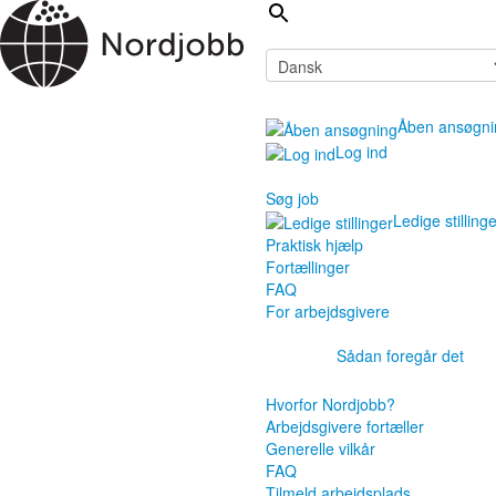
Åben ansøgni
Log ind
Søg job
Ledige stilling
Praktisk hjælp
Fortællinger
FAQ
For arbejdsgivere
Sådan foregår det
Hvorfor Nordjobb?
Arbejdsgivere fortæller
Generelle vilkår
FAQ
Tilmeld arbejdsplads