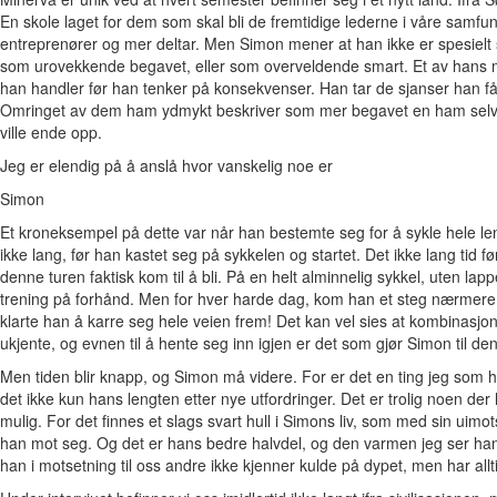
En skole laget for dem som skal bli de fremtidige lederne i våre samfun
entreprenører og mer deltar. Men Simon mener at han ikke er spesielt s
som urovekkende begavet, eller som overveldende smart. Et av hans me
han handler før han tenker på konsekvenser. Han tar de sjanser han får
Omringet av dem ham ydmykt beskriver som mer begavet en ham selv. 
ville ende opp.
Jeg er elendig på å anslå hvor vanskelig noe er
Simon
Et kroneksempel på dette var når han bestemte seg for å sykle hele le
ikke lang, før han kastet seg på sykkelen og startet. Det ikke lang tid f
denne turen faktisk kom til å bli. På en helt alminnelig sykkel, uten lapp
trening på forhånd. Men for hver harde dag, kom han et steg nærmere
klarte han å karre seg hele veien frem! Det kan vel sies at kombinasjone
ukjente, og evnen til å hente seg inn igjen er det som gjør Simon til den
Men tiden blir knapp, og Simon må videre. For er det en ting jeg som 
det ikke kun hans lengten etter nye utfordringer. Det er trolig noen der 
mulig. For det finnes et slags svart hull i Simons liv, som med sin uimots
han mot seg. Og det er hans bedre halvdel, og den varmen jeg ser han
han i motsetning til oss andre ikke kjenner kulde på dypet, men har al