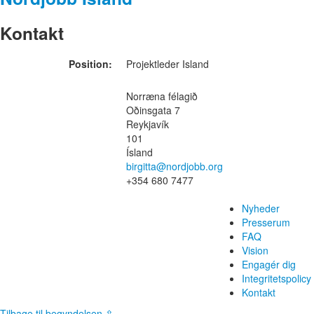
Kontakt
Position:
Projektleder Island
Norræna félagið
Oðinsgata 7
Reykjavík
101
Ísland
birgitta@nordjobb.org
+354 680 7477
Nyheder
Presserum
FAQ
Vision
Engagér dig
Integritetspolicy
Kontakt
Tilbage til begyndelsen ⇧