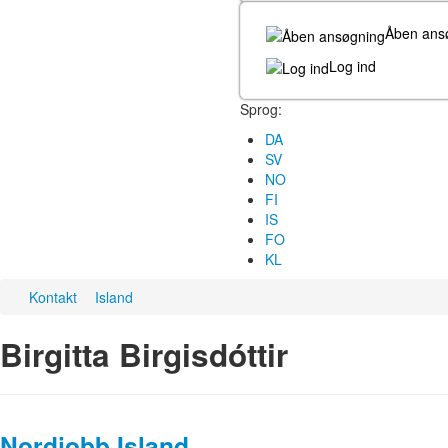
Åben ans
Log ind
Sprog:
DA
SV
NO
FI
IS
FO
KL
Kontakt
Island
Birgitta Birgisdóttir
Nordjobb Island