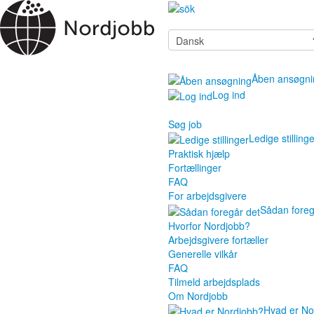
Åben ansøgni
Log ind
Søg job
Ledige stilling
Praktisk hjælp
Fortællinger
FAQ
For arbejdsgivere
Sådan foreg
Hvorfor Nordjobb?
Arbejdsgivere fortæller
Generelle vilkår
FAQ
Tilmeld arbejdsplads
Om Nordjobb
Hvad er No