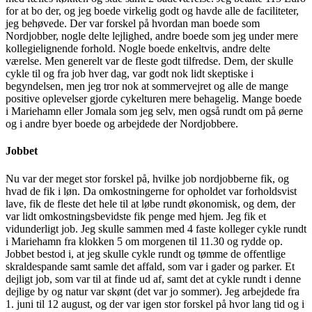
for at bo der, og jeg boede virkelig godt og havde alle de faciliteter,
jeg behøvede. Der var forskel på hvordan man boede som
Nordjobber, nogle delte lejlighed, andre boede som jeg under mere
kollegielignende forhold. Nogle boede enkeltvis, andre delte
værelse. Men generelt var de fleste godt tilfredse. Dem, der skulle
cykle til og fra job hver dag, var godt nok lidt skeptiske i
begyndelsen, men jeg tror nok at sommervejret og alle de mange
positive oplevelser gjorde cykelturen mere behagelig. Mange boede
i Mariehamn eller Jomala som jeg selv, men også rundt om på øerne
og i andre byer boede og arbejdede der Nordjobbere.
Jobbet
Nu var der meget stor forskel på, hvilke job nordjobberne fik, og
hvad de fik i løn. Da omkostningerne for opholdet var forholdsvist
lave, fik de fleste det hele til at løbe rundt økonomisk, og dem, der
var lidt omkostningsbevidste fik penge med hjem. Jeg fik et
vidunderligt job. Jeg skulle sammen med 4 faste kolleger cykle rundt
i Mariehamn fra klokken 5 om morgenen til 11.30 og rydde op.
Jobbet bestod i, at jeg skulle cykle rundt og tømme de offentlige
skraldespande samt samle det affald, som var i gader og parker. Et
dejligt job, som var til at finde ud af, samt det at cykle rundt i denne
dejlige by og natur var skønt (det var jo sommer). Jeg arbejdede fra
1. juni til 12 august, og der var igen stor forskel på hvor lang tid og i