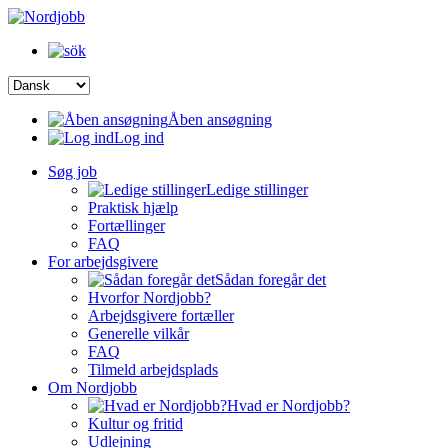
Åben ansøgning
Log ind
Søg job
Ledige stillinger
Praktisk hjælp
Fortællinger
FAQ
For arbejdsgivere
Sådan foregår det
Hvorfor Nordjobb?
Arbejdsgivere fortæller
Generelle vilkår
FAQ
Tilmeld arbejdsplads
Om Nordjobb
Hvad er Nordjobb?
Kultur og fritid
Udlejning