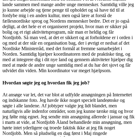
lande sammen med mange andre unge mennesker. Samtidig ville jeg
jo kunne arbejde og tjene penge til opholdet og så have tid til at
fordybe mig i en anden kultur, men også lære at forstå de
fællesnordiske sprog og Nordens mennesker bedre. Det er jo også
dejligt, at det hele er et organiseret projekt, hvor man er sikker på
bolig og et rigt aktivitetsprogram, når man er heldig og får
Nordjobb. Så man ved, at det er sikkert og at forholdene er i orden i
og med at der står en organisation bag, der i øvrigt er nedsat af det
Nordiske Ministerråd, med det formål at fremme samarbejdet i
Norden. Samtidig hjælper koordinatoren med de praktiske ting, og
med at integrere dig i dit nye land og gennem aktiviteter hjælper dig
med at møde de andre unge samtidig med at du har det sjovt og får
udvidet din viden. Min koordinator var meget hjælpsom.
Hvordan søgte jeg og hvordan fik jeg job?
At ansøge var let, det var blot at udfylde ansøgningen på Internettet
og indskanne foto. Jeg havde ikke noget specielt landeønske og
søgte i alle landene. Af jobtyper valgte jeg lidt blandet, men
naturligvis alle indenfor områder, som jeg kunne tænke mig og hvor
jeg følte mig egnet. Jeg sendte min ansøgning allerede i januar og fik
i marts at vide, at Nordjobb Åland behandlede min ansøgning, men
hørte intet yderligere og troede faktisk ikke at jeg fik noget
Nordjobb. Men så pludselig en dag først i Maj ringede