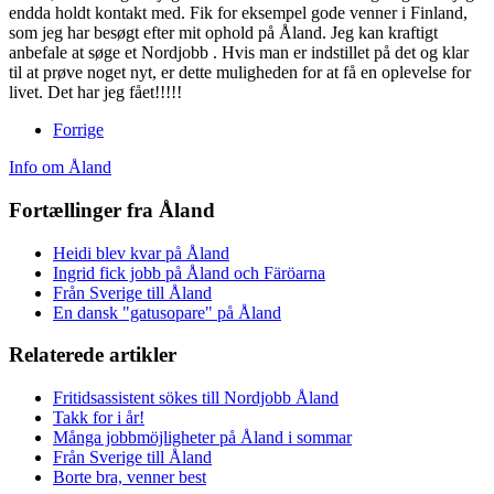
endda holdt kontakt med. Fik for eksempel gode venner i Finland,
som jeg har besøgt efter mit ophold på Åland. Jeg kan kraftigt
anbefale at søge et Nordjobb . Hvis man er indstillet på det og klar
til at prøve noget nyt, er dette muligheden for at få en oplevelse for
livet. Det har jeg fået!!!!!
Forrige
Info om Åland
Fortællinger fra Åland
Heidi blev kvar på Åland
Ingrid fick jobb på Åland och Färöarna
Från Sverige till Åland
En dansk "gatusopare" på Åland
Relaterede artikler
Fritidsassistent sökes till Nordjobb Åland
Takk for i år!
Många jobbmöjligheter på Åland i sommar
Från Sverige till Åland
Borte bra, venner best