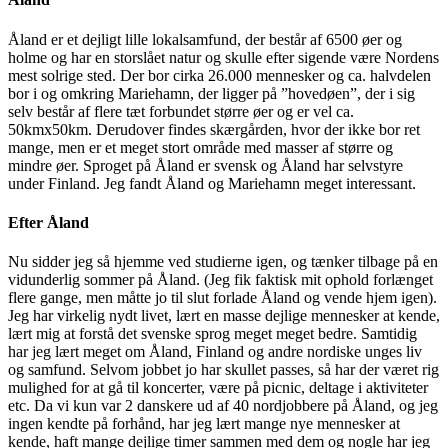
Åland er et dejligt lille lokalsamfund, der består af 6500 øer og
holme og har en storslået natur og skulle efter sigende være Nordens
mest solrige sted. Der bor cirka 26.000 mennesker og ca. halvdelen
bor i og omkring Mariehamn, der ligger på ”hovedøen”, der i sig
selv består af flere tæt forbundet større øer og er vel ca.
50kmx50km. Derudover findes skærgården, hvor der ikke bor ret
mange, men er et meget stort område med masser af større og
mindre øer. Sproget på Åland er svensk og Åland har selvstyre
under Finland. Jeg fandt Åland og Mariehamn meget interessant.
Efter Åland
Nu sidder jeg så hjemme ved studierne igen, og tænker tilbage på en
vidunderlig sommer på Åland. (Jeg fik faktisk mit ophold forlænget
flere gange, men måtte jo til slut forlade Åland og vende hjem igen).
Jeg har virkelig nydt livet, lært en masse dejlige mennesker at kende,
lært mig at forstå det svenske sprog meget meget bedre. Samtidig
har jeg lært meget om Åland, Finland og andre nordiske unges liv
og samfund. Selvom jobbet jo har skullet passes, så har der været rig
mulighed for at gå til koncerter, være på picnic, deltage i aktiviteter
etc. Da vi kun var 2 danskere ud af 40 nordjobbere på Åland, og jeg
ingen kendte på forhånd, har jeg lært mange nye mennesker at
kende, haft mange dejlige timer sammen med dem og nogle har jeg