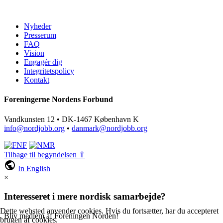
Nyheder
Presserum
FAQ
Vision
Engagér dig
Integritetspolicy
Kontakt
Foreningerne Nordens Forbund
Vandkunsten 12 • DK-1467 København K
info@nordjobb.org
•
danmark@nordjobb.org
Tilbage til begyndelsen ⇧
public
In English
×
Interesseret i mere nordisk samarbejde?
Dette websted anvender cookies. Hvis du fortsætter, har du accepteret
Bliv medlem af Foreningen Norden!
brugen af cookies.