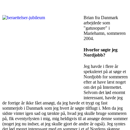
Brian fra Danmark
arbejdede som
"gatusopare" i
Mariehamn, sommeren
2004.
Hvorfor søgte jeg
Nordjobb?
Jeg havde i flere år
spekuleret på at søge et
Nordjobb for sommeren
efter at have læst noget
om det på Internettet.
Selvom det lød enormt
interessant, havde jeg
de forrige år ikke fået ansøgt, da jeg havde et trygt og fast
sommerjob i Danmark som jeg hvert år søgte tilflugt i. Men da jeg
sidste vinter igen sad og tænkte på, hvad jeg skulle bruge sommeren
på, fik eventyrlysten i mig, mig heldigvis til at ansøge denne sommer
(noget jeg nu indser, at jeg skulle gjort de andre år også). Jeg syntes
det lød meget interessant med en sommer i et af Nordens skønne