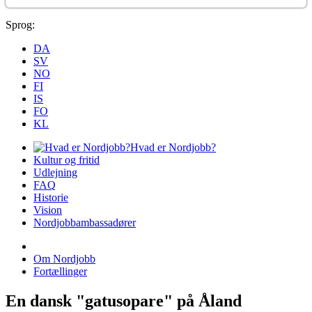
Sprog:
DA
SV
NO
FI
IS
FO
KL
Hvad er Nordjobb?
Kultur og fritid
Udlejning
FAQ
Historie
Vision
Nordjobbambassadører
Om Nordjobb
Fortællinger
En dansk "gatusopare" på Åland