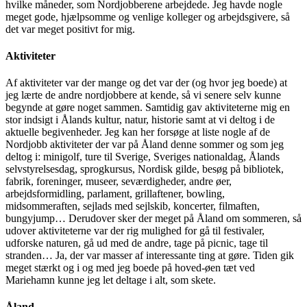
hvilke måneder, som Nordjobberene arbejdede. Jeg havde nogle
meget gode, hjælpsomme og venlige kolleger og arbejdsgivere, så
det var meget positivt for mig.
Aktiviteter
Af aktiviteter var der mange og det var der (og hvor jeg boede) at
jeg lærte de andre nordjobbere at kende, så vi senere selv kunne
begynde at gøre noget sammen. Samtidig gav aktiviteterne mig en
stor indsigt i Ålands kultur, natur, historie samt at vi deltog i de
aktuelle begivenheder. Jeg kan her forsøge at liste nogle af de
Nordjobb aktiviteter der var på Åland denne sommer og som jeg
deltog i: minigolf, ture til Sverige, Sveriges nationaldag, Ålands
selvstyrelsesdag, sprogkursus, Nordisk gilde, besøg på bibliotek,
fabrik, foreninger, museer, seværdigheder, andre øer,
arbejdsformidling, parlament, grillaftener, bowling,
midsommeraften, sejlads med sejlskib, koncerter, filmaften,
bungyjump… Derudover sker der meget på Åland om sommeren, så
udover aktiviteterne var der rig mulighed for gå til festivaler,
udforske naturen, gå ud med de andre, tage på picnic, tage til
stranden… Ja, der var masser af interessante ting at gøre. Tiden gik
meget stærkt og i og med jeg boede på hoved-øen tæt ved
Mariehamn kunne jeg let deltage i alt, som skete.
Åland