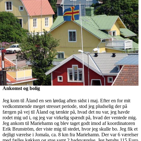
Ankomst og bolig
Jeg kom til Åland en sen lørdag aften sidst i maj. Efter en for mit
vedkommende meget stresset periode, stod jeg pludselig der på
færgen på vej til Åland og tænkte på, hvad det nu var, jeg havde
rodet mig ud i, og jeg var virkelig spændt på, hvad der ventede mig.
Jeg ankom til Mariehamn og blev taget godt imod af koordinatoren
Erik Brunström, der viste mig til stedet, hvor jeg skulle bo. Jeg fik et
dejligt værelse i Jomala, ca. 8 km fra Mariehamn. Der var 6 værelser
med fælles køkken og stue samt 2 badeværelse. Jeg betalte 115 Euro