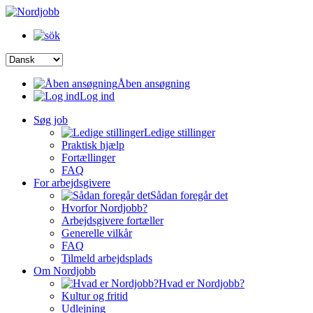
Åben ansøgning
Log ind
Søg job
Ledige stillinger
Praktisk hjælp
Fortællinger
FAQ
For arbejdsgivere
Sådan foregår det
Hvorfor Nordjobb?
Arbejdsgivere fortæller
Generelle vilkår
FAQ
Tilmeld arbejdsplads
Om Nordjobb
Hvad er Nordjobb?
Kultur og fritid
Udlejning