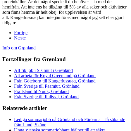
proteinkällor. Är det något speciellt du behöver – ta med det
hemifrån. Att inte ens ha tillgång till 5% av alla saker och aktiviteter
som finns hemma är helt okej, för upplevelsen är värd
allt. Kangerlussuaq kan inte jämföras med något jag sett eller gjort
tidigare.
Forrige
Næste
Info om Grønland
Fortællinger fra Grønland
Alf fik job i Sisimiut i Grønland
Att arbeta för Royal Greenland på Grönland
Från Göteborg till Kangerlussuaq, Grönland
Från Sverige till Paamiut, Grönland
Fra Island til Nuuk, Grønland
Från Sverige till Ilulissat, Grönland
Relaterede artikler
Lediga sommarjobb på Grönland och Färöarna – få sökande
från Lund, Skåne
Unga svenska sommarjobbare hjälper till att säkra