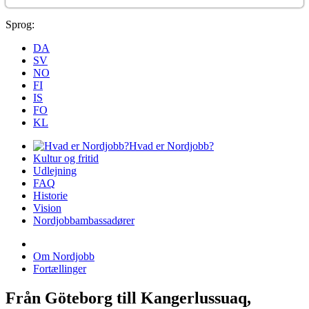
Sprog:
DA
SV
NO
FI
IS
FO
KL
Hvad er Nordjobb?
Kultur og fritid
Udlejning
FAQ
Historie
Vision
Nordjobbambassadører
Om Nordjobb
Fortællinger
Från Göteborg till Kangerlussuaq,