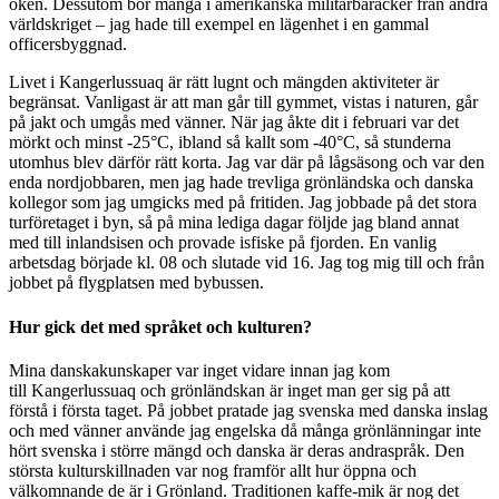
öken. Dessutom bor många i amerikanska militärbaracker från andra
världskriget – jag hade till exempel en lägenhet i en gammal
officersbyggnad.
Livet i Kangerlussuaq är rätt lugnt och mängden aktiviteter är
begränsat. Vanligast är att man går till gymmet, vistas i naturen, går
på jakt och umgås med vänner. När jag åkte dit i februari var det
mörkt och minst -25°C, ibland så kallt som -40°C, så stunderna
utomhus blev därför rätt korta. Jag var där på lågsäsong och var den
enda nordjobbaren, men jag hade trevliga grönländska och danska
kollegor som jag umgicks med på fritiden. Jag jobbade på det stora
turföretaget i byn, så på mina lediga dagar följde jag bland annat
med till inlandsisen och provade isfiske på fjorden. En vanlig
arbetsdag började kl. 08 och slutade vid 16. Jag tog mig till och från
jobbet på flygplatsen med bybussen.
Hur gick det med språket och kulturen?
Mina danskakunskaper var inget vidare innan jag kom
till Kangerlussuaq och grönländskan är inget man ger sig på att
förstå i första taget. På jobbet pratade jag svenska med danska inslag
och med vänner använde jag engelska då många grönlänningar inte
hört svenska i större mängd och danska är deras andraspråk. Den
största kulturskillnaden var nog framför allt hur öppna och
välkomnande de är i Grönland. Traditionen kaffe-mik är nog det