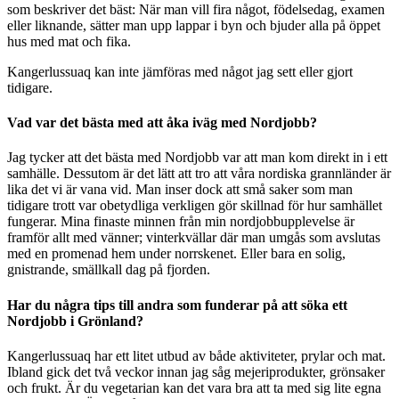
som beskriver det bäst: När man vill fira något, födelsedag, examen
eller liknande, sätter man upp lappar i byn och bjuder alla på öppet
hus med mat och fika.
Kangerlussuaq kan inte jämföras med något jag sett eller gjort
tidigare.
Vad var det bästa med att åka iväg med Nordjobb?
Jag tycker att det bästa med Nordjobb var att man kom direkt in i ett
samhälle. Dessutom är det lätt att tro att våra nordiska grannländer är
lika det vi är vana vid. Man inser dock att små saker som man
tidigare trott var obetydliga verkligen gör skillnad för hur samhället
fungerar. Mina finaste minnen från min nordjobbupplevelse är
framför allt med vänner; vinterkvällar där man umgås som avslutas
med en promenad hem under norrskenet. Eller bara en solig,
gnistrande, smällkall dag på fjorden.
Har du några tips till andra som funderar på att söka ett
Nordjobb i Grönland?
Kangerlussuaq har ett litet utbud av både aktiviteter, prylar och mat.
Ibland gick det två veckor innan jag såg mejeriprodukter, grönsaker
och frukt. Är du vegetarian kan det vara bra att ta med sig lite egna