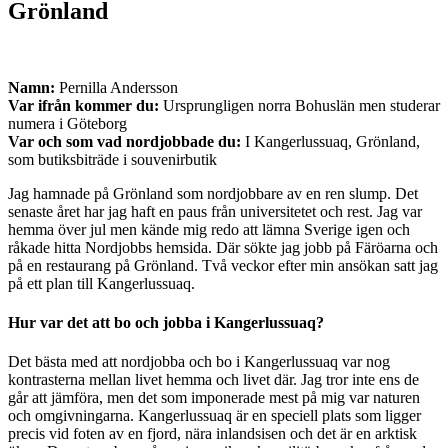
Grönland
Namn:
Pernilla Andersson
Var ifrån kommer du:
Ursprungligen norra Bohuslän men studerar
numera i Göteborg
Var och som vad nordjobbade du:
I Kangerlussuaq, Grönland,
som butiksbiträde i souvenirbutik
Jag hamnade på Grönland som nordjobbare av en ren slump. Det
senaste året har jag haft en paus från universitetet och rest. Jag var
hemma över jul men kände mig redo att lämna Sverige igen och
råkade hitta Nordjobbs hemsida. Där sökte jag jobb på Färöarna och
på en restaurang på Grönland. Två veckor efter min ansökan satt jag
på ett plan till Kangerlussuaq.
Hur var det att bo och jobba i Kangerlussuaq?
Det bästa med att nordjobba och bo i Kangerlussuaq var nog
kontrasterna mellan livet hemma och livet där. Jag tror inte ens de
går att jämföra, men det som imponerade mest på mig var naturen
och omgivningarna. Kangerlussuaq är en speciell plats som ligger
precis vid foten av en fjord, nära inlandsisen och det är en arktisk