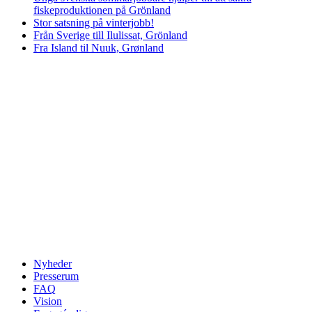
fiskeproduktionen på Grönland
Stor satsning på vinterjobb!
Från Sverige till Ilulissat, Grönland
Fra Island til Nuuk, Grønland
Nyheder
Presserum
FAQ
Vision