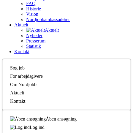
FAQ
Historie
Vision
Nordjobbambassadører
Aktuelt
Aktuelt
Nyheder
Presserum
Statistik
Kontakt
Søg job
For arbejdsgivere
Om Nordjobb
Aktuelt
Kontakt
Åben ansøgning
Log ind