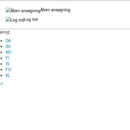
Åben ansøgning
Log ind
Sprog:
DA
SV
NO
FI
IS
FO
KL
b?