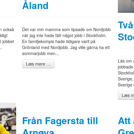
Åland
Två
an också
Det var min mamma som tipsade om Nordjobb
Sto
digt
när jag inte hade fått något jobb i Stockholm.
ll jobbet
En familjekompis hade tidigare varit på
..
Grönland med Nordjobb. Jag ville gärna ha ett
sommarjobb men...
Läs om A
Læs mere …
jobbade 
Stockho
Sverige,
Sverige 
Læs m
Från Fagersta till
Att
Arnøya
Gre