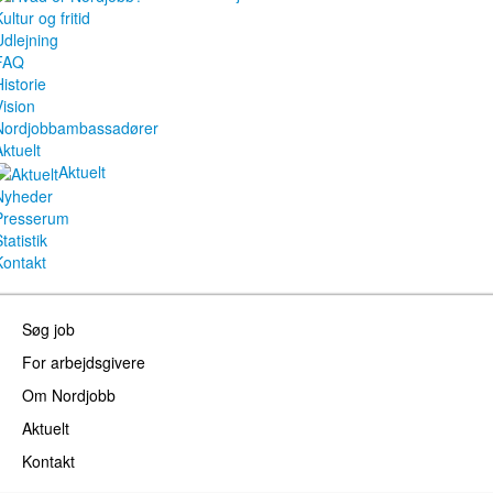
ultur og fritid
Udlejning
FAQ
istorie
Vision
Nordjobbambassadører
Aktuelt
Aktuelt
Nyheder
Presserum
tatistik
Kontakt
Søg job
For arbejdsgivere
Om Nordjobb
Aktuelt
Kontakt