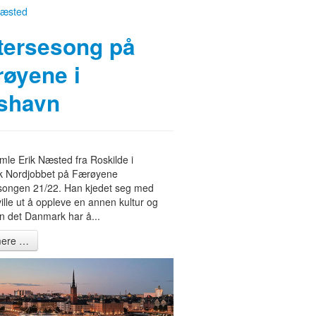
tersesong på
øyene i
shavn
mle Erik Næsted fra Roskilde i
 Nordjobbet på Færøyene
esongen 21/22. Han kjedet seg med
 ville ut å oppleve en annen kultur og
n det Danmark har å...
ere …