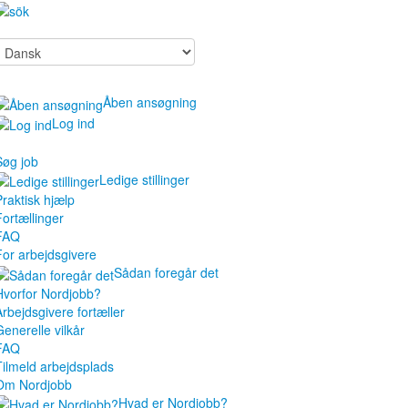
Åben ansøgning
Log ind
Søg job
Ledige stillinger
Praktisk hjælp
Fortællinger
FAQ
For arbejdsgivere
Sådan foregår det
Hvorfor Nordjobb?
Arbejdsgivere fortæller
Generelle vilkår
FAQ
Tilmeld arbejdsplads
Om Nordjobb
Hvad er Nordjobb?