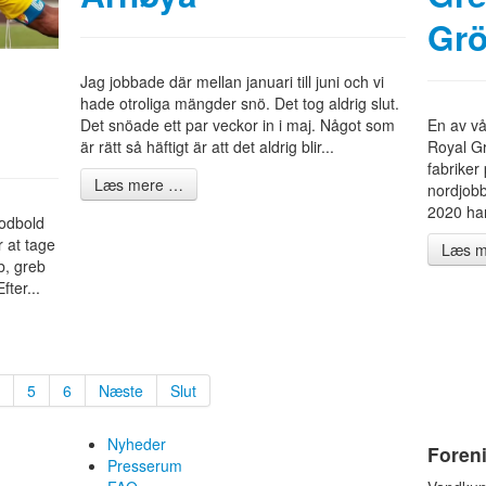
Grö
Jag jobbade där mellan januari till juni och vi
hade otroliga mängder snö. Det tog aldrig slut.
Det snöade ett par veckor in i maj. Något som
En av vå
är rätt så häftigt är att det aldrig blir...
Royal Gr
fabriker
Læs mere …
nordjob
2020 har
odbold
r at tage
Læs m
b, greb
fter...
5
6
Næste
Slut
Nyheder
Foren
Presserum