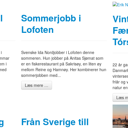
l
Sommerjobb i
Vin
Lofoten
Fær
Tór
i
Svenske Ida Nordjobber i Lofoten denne
ommar
sommeren. Hun jobber på Anitas Sjømat som
em i
er en fiskerestaurant på Sakrisøy, en liten øy
22 år ga
 med
mellom Reine og Hamnøy. Her kombinerer hun
Danmark
sommerjobben med...
vinters
friår og
Læs mere …
natur en
Læs m
g
Från Sverige till