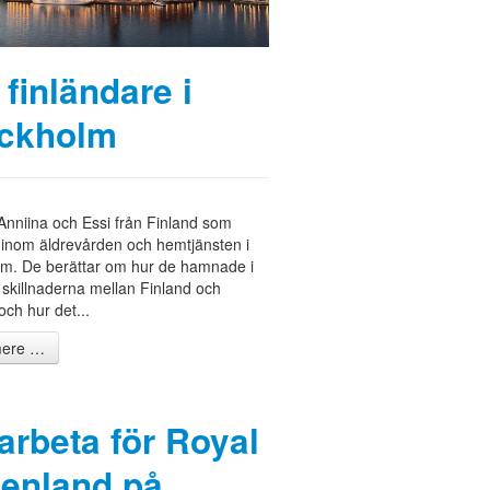
 finländare i
ckholm
nniina och Essi från Finland som
inom äldrevården och hemtjänsten i
lm. De berättar om hur de hamnade i
 skillnaderna mellan Finland och
och hur det...
ere …
 arbeta för Royal
enland på