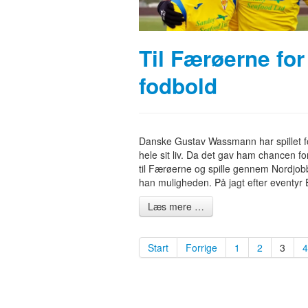
Til Færøerne for
fodbold
Danske Gustav Wassmann har spillet f
hele sit liv. Da det gav ham chancen fo
til Færøerne og spille gennem Nordjob
han muligheden. På jagt efter eventyr E
Læs mere …
Start
Forrige
1
2
3
4