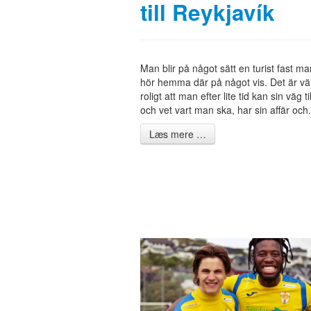
till Reykjavík
Man blir på något sätt en turist fast m
hör hemma där på något vis. Det är väl
roligt att man efter lite tid kan sin väg ti
och vet vart man ska, har sin affär och.
Læs mere …