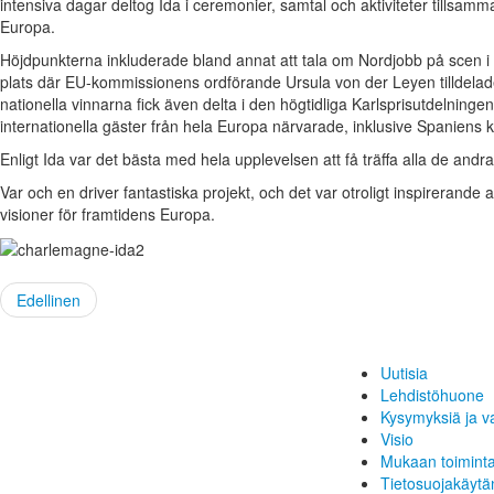
intensiva dagar deltog Ida i ceremonier, samtal och aktiviteter tillsa
Europa.
Höjdpunkterna inkluderade bland annat att tala om Nordjobb på scen 
plats där EU-kommissionens ordförande Ursula von der Leyen tilldelad
nationella vinnarna fick även delta i den högtidliga Karlsprisutdelning
internationella gäster från hela Europa närvarade, inklusive Spaniens
Enligt Ida var det bästa med hela upplevelsen att få träffa alla de andra
Var och en driver fantastiska projekt, och det var otroligt inspirerande 
visioner för framtidens Europa.
Edellinen
Uutisia
Lehdistöhuone
Kysymyksiä ja v
Visio
Mukaan toimint
Tietosuojakäytä