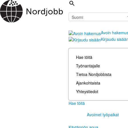
Avoin hakemu
Kirjaudu sisää
Hae töitä
Työnantajalle
Tietoa Nordjobbista
Ajankohtaista
Yhteystiedot
Hae töitä
Avoimet työpaikat
Käytännön apua