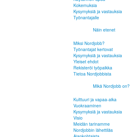
Kokemuksia
Kysymyksiä ja vastauksia
Työnantajalle
Näin etenet
Miksi Nordjobb?
Työnantajat kertovat
Kysymyksiä ja vastauksia
Yleiset ehdot
Rekisteröi työpaikka
Tietoa Nordjobbista
Mikä Nordjobb on?
Kulttuuri ja vapaa-aika
Vuokraaminen
Kysymyksiä ja vastauksia
Visio
Meidän tarinamme
Nordjobbin lähettiläs
Ajankohtaista