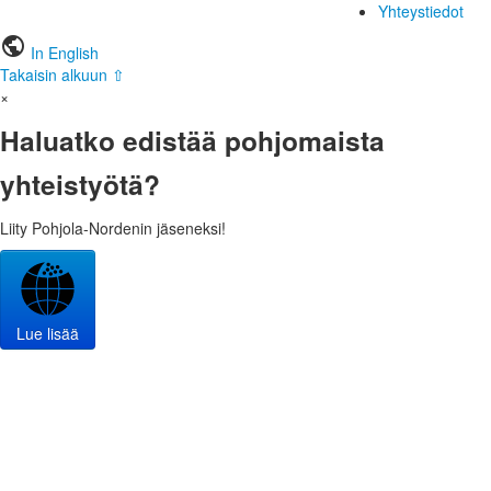
Yhteystiedot
public
In English
Takaisin alkuun ⇧
×
Haluatko edistää pohjomaista
yhteistyötä?
Liity Pohjola-Nordenin jäseneksi!
Lue lisää