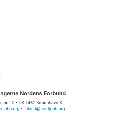
ingerne Nordens Forbund
sten 12 • DK-1467 København K
rdjobb.org
•
finland@nordjobb.org