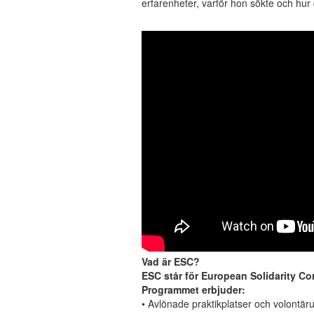
erfarenheter, varför hon sökte och hur 
Vad är ESC?
ESC står för European Solidarity Co
Programmet erbjuder:
• Avlönade praktikplatser och volontär