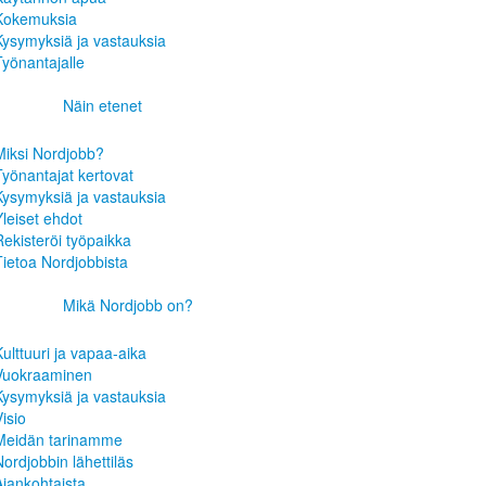
Kokemuksia
Kysymyksiä ja vastauksia
Työnantajalle
Näin etenet
Miksi Nordjobb?
Työnantajat kertovat
Kysymyksiä ja vastauksia
Yleiset ehdot
Rekisteröi työpaikka
Tietoa Nordjobbista
Mikä Nordjobb on?
Kulttuuri ja vapaa-aika
Vuokraaminen
Kysymyksiä ja vastauksia
isio
Meidän tarinamme
Nordjobbin lähettiläs
Ajankohtaista