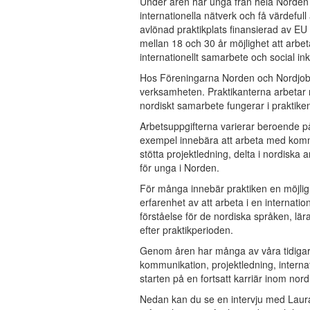
Under åren har unga från hela Norden o
internationella nätverk och få värdeful
avlönad praktikplats finansierad av 
mellan 18 och 30 år möjlighet att arbet
internationellt samarbete och social ink
Hos Föreningarna Norden och Nordjobb 
verksamheten. Praktikanterna arbetar 
nordiskt samarbete fungerar i praktike
Arbetsuppgifterna varierar beroende p
exempel innebära att arbeta med komm
stötta projektledning, delta i nordiska 
för unga i Norden.
För många innebär praktiken en möjlig
erfarenhet av att arbeta i en internatio
förståelse för de nordiska språken, lär
efter praktikperioden.
Genom åren har många av våra tidigare 
kommunikation, projektledning, internati
starten på en fortsatt karriär inom nor
Nedan kan du se en intervju med Laura