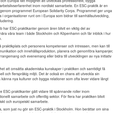
ch Europa fått möjlighet att utvecklas professionellt, bygga
l arbetslivserfarenhet inom nordiskt samarbete. En ESC-praktik är en
EU genom programmet European Solidarity Corps. Programmet ger unga
a i organisationer runt om i Europa som bidrar till samhällsutveckling,
ludering.
har ESC-praktikanter genom åren blivit en viktig del av
nära våra team i både Stockholm och Köpenhamn och får inblick i hur
n.
å praktikplats och personens kompetenser och intressen, men kan till
unikation och innehållsproduktion, planera och genomföra kampanjer
arrangemang och evenemang eller bidra till utvecklingen av nya initiativ
het att omsätta akademiska kunskaper i praktiken och samtidigt få
nell och flerspråkig miljö. Det är också en chans att utveckla sin
a känna nya kulturer och bygga relationer som ofta lever vidare långt
ESC-praktikanter gått vidare till spännande roller inom
onellt samarbete och offentlig sektor. För flera har praktiken blivit
diskt och europeiskt samarbete.
, som just nu gör sin ESC-praktik i Stockholm. Hon berättar om sina