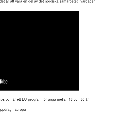
det är att vara en del av det nordiska samarbetet i vardagen.
rps
och är ett EU-program för unga mellan 18 och 30 år.
uppdrag i Europa