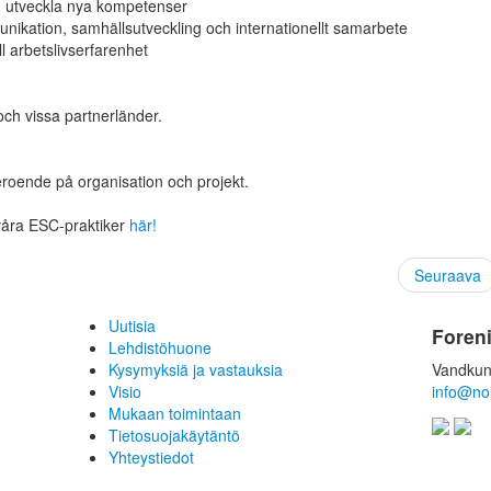
och utveckla nya kompetenser
nikation, samhällsutveckling och internationellt samarbete
ll arbetslivserfarenhet
ch vissa partnerländer.
eroende på organisation och projekt.
åra ESC-praktiker
här!
Seuraava
Uutisia
Foren
Lehdistöhuone
Kysymyksiä ja vastauksia
Vandkun
Visio
info@no
Mukaan toimintaan
Tietosuojakäytäntö
Yhteystiedot