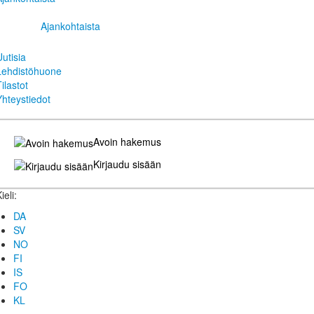
Ajankohtaista
Uutisia
Lehdistöhuone
ilastot
Yhteystiedot
Avoin hakemus
Kirjaudu sisään
ieli:
DA
SV
NO
FI
IS
FO
KL