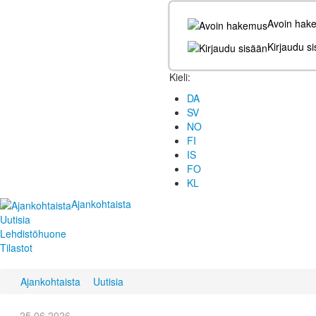
Avoin hak
Kirjaudu s
Kieli:
DA
SV
NO
FI
IS
FO
KL
Ajankohtaista
Uutisia
Lehdistöhuone
Tilastot
Ajankohtaista
Uutisia
25.06.2026