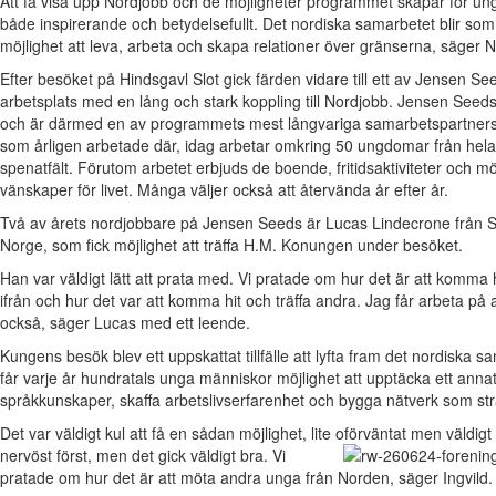
Att få visa upp Nordjobb och de möjligheter programmet skapar för un
både inspirerande och betydelsefullt. Det nordiska samarbetet blir so
möjlighet att leva, arbeta och skapa relationer över gränserna, säger 
Efter besöket på Hindsgavl Slot gick färden vidare till ett av Jensen S
arbetsplats med en lång och stark koppling till Nordjobb. Jensen Seeds
och är därmed en av programmets mest långvariga samarbetspartners.
som årligen arbetade där, idag arbetar omkring 50 ungdomar från hela
spenatfält. Förutom arbetet erbjuds de boende, fritidsaktiviteter och m
vänskaper för livet. Många väljer också att återvända år efter år.
Två av årets nordjobbare på Jensen Seeds är Lucas Lindecrone från S
Norge, som fick möjlighet att träffa H.M. Konungen under besöket.
Han var väldigt lätt att prata med. Vi pratade om hur det är att komma 
ifrån och hur det var att komma hit och träffa andra. Jag får arbeta p
också, säger Lucas med ett leende.
Kungens besök blev ett uppskattat tillfälle att lyfta fram det nordiska
får varje år hundratals unga människor möjlighet att upptäcka ett annat
språkkunskaper, skaffa arbetslivserfarenhet och bygga nätverk som str
Det var väldigt kul att få en sådan möjlighet, lite oförväntat men väldigt
nervöst först, men det gick väldigt bra. Vi
pratade om hur det är att möta andra unga från Norden, säger Ingvild.