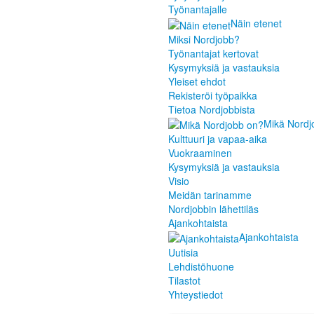
Työnantajalle
Näin etenet
Miksi Nordjobb?
Työnantajat kertovat
Kysymyksiä ja vastauksia
Yleiset ehdot
Rekisteröi työpaikka
Tietoa Nordjobbista
Mikä Nordj
Kulttuuri ja vapaa-aika
Vuokraaminen
Kysymyksiä ja vastauksia
Visio
Meidän tarinamme
Nordjobbin lähettiläs
Ajankohtaista
Ajankohtaista
Uutisia
Lehdistöhuone
Tilastot
Yhteystiedot