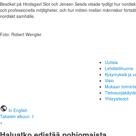
Besöket på Hindsgavl Slot och Jensen Seeds visade tydligt hur nordi
och professionella möjligheter, och hur möten mellan människor fortsätt
nordiskt samhälle.
Foto: Robert Wengler
Uutisia
Lehdistöhuone
Kysymyksiä ja v
Visio
Mukaan toimint
Tietosuojakäytä
Yhteystiedot
public
In English
Takaisin alkuun ⇧
×
Haluatko edistää pohjomaista