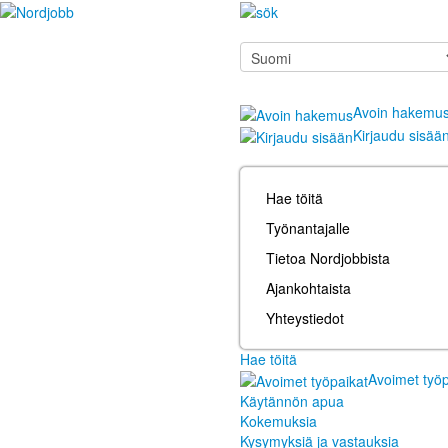
Avoin hakemu
Kirjaudu sisää
Hae töitä
Työnantajalle
Tietoa Nordjobbista
Ajankohtaista
Yhteystiedot
Hae töitä
Avoimet työp
Käytännön apua
Kokemuksia
Kysymyksiä ja vastauksia