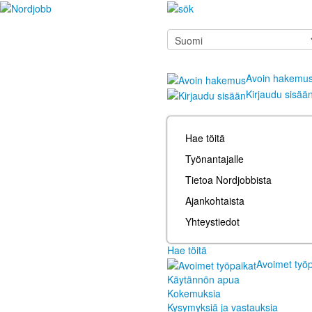
Avoin hakemu
Kirjaudu sisää
Hae töitä
Työnantajalle
Tietoa Nordjobbista
Ajankohtaista
Yhteystiedot
Hae töitä
Avoimet työp
Käytännön apua
Kokemuksia
Kysymyksiä ja vastauksia