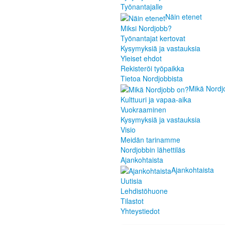
Työnantajalle
Näin etenet
Miksi Nordjobb?
Työnantajat kertovat
Kysymyksiä ja vastauksia
Yleiset ehdot
Rekisteröi työpaikka
Tietoa Nordjobbista
Mikä Nordj
Kulttuuri ja vapaa-aika
Vuokraaminen
Kysymyksiä ja vastauksia
Visio
Meidän tarinamme
Nordjobbin lähettiläs
Ajankohtaista
Ajankohtaista
Uutisia
Lehdistöhuone
Tilastot
Yhteystiedot