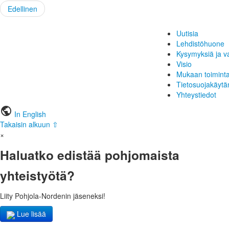
Edellinen
Uutisia
Lehdistöhuone
Kysymyksiä ja v
Visio
Mukaan toimint
Tietosuojakäytä
Yhteystiedot
public
In English
Takaisin alkuun ⇧
×
Haluatko edistää pohjomaista
yhteistyötä?
Liity Pohjola-Nordenin jäseneksi!
Lue lisää