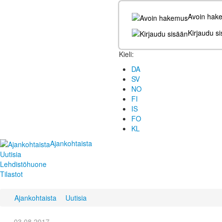
Avoin hak
Kirjaudu s
Kieli:
DA
SV
NO
FI
IS
FO
KL
Ajankohtaista
Uutisia
Lehdistöhuone
Tilastot
Ajankohtaista
Uutisia
03.08.2017