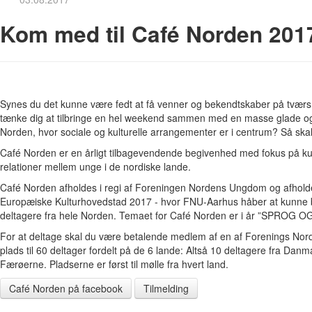
Kom med til Café Norden 201
Synes du det kunne være fedt at få venner og bekendtskaber på tvær
tænke dig at tilbringe en hel weekend sammen med en masse glade og
Norden, hvor sociale og kulturelle arrangementer er i centrum? Så ska
Café Norden er en årligt tilbagevendende begivenhed med fokus på kult
relationer mellem unge i de nordiske lande.
Café Norden afholdes i regi af Foreningen Nordens Ungdom og afholde
Europæiske Kulturhovedstad 2017 - hvor FNU-Aarhus håber at kunne 
deltagere fra hele Norden. Temaet for Café Norden er i år ”SPRO
For at deltage skal du være betalende medlem af en af Forenings Nor
plads til 60 deltager fordelt på de 6 lande: Altså 10 deltagere fra Dan
Færøerne. Pladserne er først til mølle fra hvert land.
Café Norden på facebook
Tilmelding