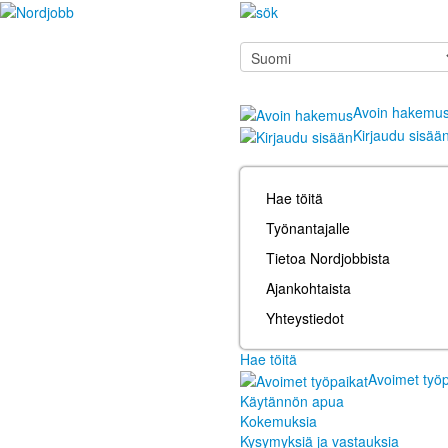
Avoin hakemu
Kirjaudu sisää
Hae töitä
Työnantajalle
Tietoa Nordjobbista
Ajankohtaista
Yhteystiedot
Hae töitä
Avoimet työp
Käytännön apua
Kokemuksia
Kysymyksiä ja vastauksia