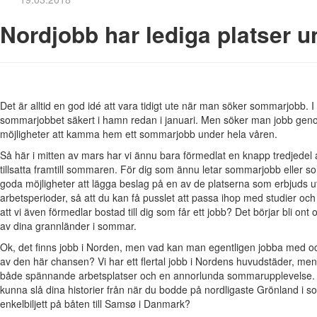
Nordjobb har lediga platser u
Det är alltid en god idé att vara tidigt ute när man söker sommarjobb. 
sommarjobbet säkert i hamn redan i januari. Men söker man jobb gen
möjligheter att kamma hem ett sommarjobb under hela våren.
Så här i mitten av mars har vi ännu bara förmedlat en knapp tredjede
tillsatta framtill sommaren. För dig som ännu letar sommarjobb eller som
goda möjligheter att lägga beslag på en av de platserna som erbjuds ut
arbetsperioder, så att du kan få pusslet att passa ihop med studier och 
att vi även förmedlar bostad till dig som får ett jobb? Det börjar bli ont om
av dina grannländer i sommar.
Ok, det finns jobb i Norden, men vad kan man egentligen jobba med och
av den här chansen? Vi har ett flertal jobb i Nordens huvudstäder, men
både spännande arbetsplatser och en annorlunda sommarupplevelse. 
kunna slå dina historier från när du bodde på nordligaste Grönland i so
enkelbiljett på båten till Samsø i Danmark?