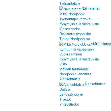
Työnantajalle
Näin etenet
Miksi Nordjobb?
Työnantajat kertovat
Kysymyksiä ja vastauksia
Yleiset ehdot
Rekisteröi työpaikka
Tietoa Nordjobbista
Mikä Nordj
Kulttuuri ja vapaa-aika
Vuokraaminen
Kysymyksiä ja vastauksia
Visio
Meidän tarinamme
Nordjobbin lähettiläs
Ajankohtaista
Ajankohtaista
Uutisia
Lehdistöhuone
Tilastot
Yhteystiedot