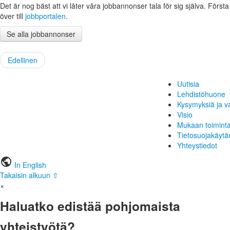
Det är nog bäst att vi låter våra jobbannonser tala för sig själva. Första s
över till
jobbportalen
.
Se alla jobbannonser
Edellinen
Uutisia
Lehdistöhuone
Kysymyksiä ja v
Visio
Mukaan toimint
Tietosuojakäytä
Yhteystiedot
public
In English
Takaisin alkuun ⇧
×
Haluatko edistää pohjomaista
yhteistyötä?