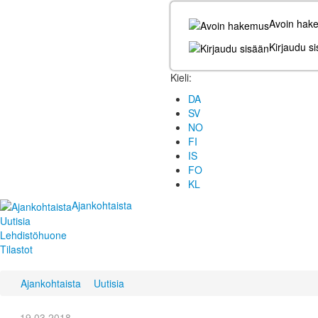
Avoin hak
Kirjaudu s
Kieli:
DA
SV
NO
FI
IS
FO
KL
Ajankohtaista
Uutisia
Lehdistöhuone
Tilastot
Ajankohtaista
Uutisia
19.03.2018