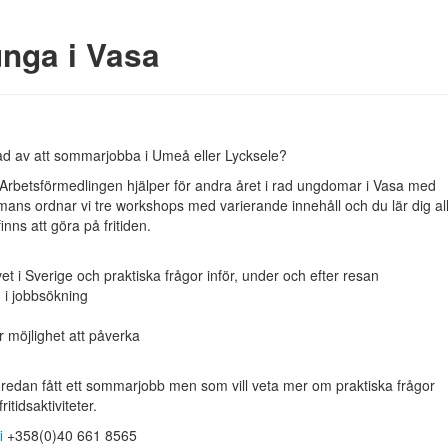
nga i Vasa
rad av att sommarjobba i Umeå eller Lycksele?
Arbetsförmedlingen hjälper för andra året i rad ungdomar i Vasa med
mans ordnar vi tre workshops med varierande innehåll och du lär dig all
inns att göra på fritiden.
vet i Sverige och praktiska frågor inför, under och efter resan
g i jobbsökning
ar möjlighet att påverka
edan fått ett sommarjobb men som vill veta mer om praktiska frågor
tidsaktiviteter.
i
+358(0)40 661 8565