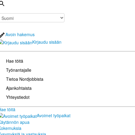
Avoin hakemus
Kirjaudu sisään
Hae töitä
Työnantajalle
Tietoa Nordjobbista
Ajankohtaista
Yhteystiedot
Hae töitä
Avoimet työpaikat
Käytännön apua
Kokemuksia
Kysymyksiä ja vastauksia