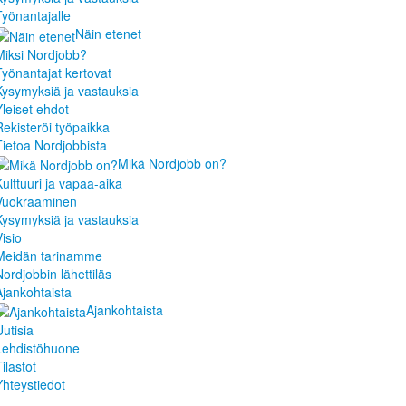
Työnantajalle
Näin etenet
Miksi Nordjobb?
Työnantajat kertovat
Kysymyksiä ja vastauksia
Yleiset ehdot
Rekisteröi työpaikka
Tietoa Nordjobbista
Mikä Nordjobb on?
Kulttuuri ja vapaa-aika
Vuokraaminen
Kysymyksiä ja vastauksia
isio
Meidän tarinamme
Nordjobbin lähettiläs
Ajankohtaista
Ajankohtaista
Uutisia
Lehdistöhuone
ilastot
Yhteystiedot