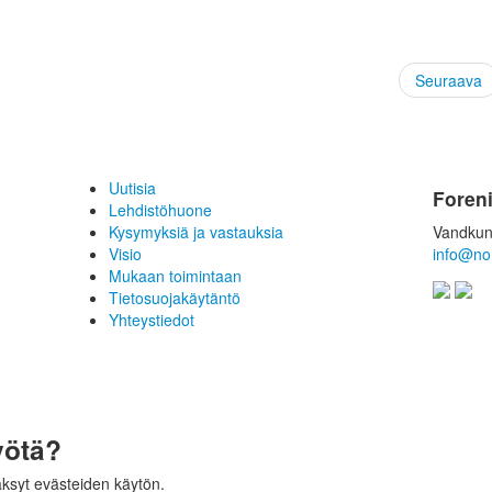
Seuraava
Uutisia
Foren
Lehdistöhuone
Kysymyksiä ja vastauksia
Vandkun
Visio
info@no
Mukaan toimintaan
Tietosuojakäytäntö
Yhteystiedot
yötä?
äksyt evästeiden käytön.