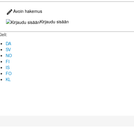
Avoin hakemus
Kirjaudu sisään
ieli:
DA
SV
NO
FI
IS
FO
KL