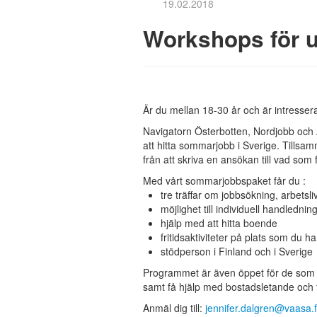
19.02.2018
Workshops för u
Är du mellan 18-30 år och är intresse
Navigatorn Österbotten, Nordjobb och 
att hitta sommarjobb i Sverige. Tillsam
från att skriva en ansökan till vad som f
Med vårt sommarjobbspaket får du :
tre träffar om jobbsökning, arbetsli
möjlighet till individuell handlednin
hjälp med att hitta boende
fritidsaktiviteter på plats som du h
stödperson i Finland och i Sverige
Programmet är även öppet för de som r
samt få hjälp med bostadsletande och fri
Anmäl dig till:
jennifer.dalgren@vaasa.f