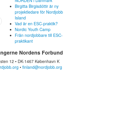
NORDEN i Danmark
Birgitta Birgisdóttir är ny
projektledare för Nordjobb
Island
Vad är en ESC-praktik?
Nordic Youth Camp
Från nordjobbare till ESC-
praktikant
ingerne Nordens Forbund
sten 12 • DK-1467 København K
rdjobb.org
•
finland@nordjobb.org