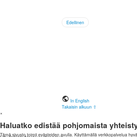
Edellinen
public
In English
Takaisin alkuun ⇧
×
Haluatko edistää pohjomaista yhteist
Tämä sivusto toimii evästeiden avulla. Käyttämällä verkkopalvelua hyv