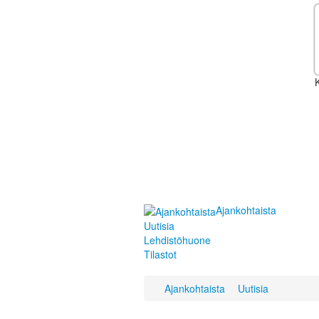
K
Ajankohtaista
Uutisia
Lehdistöhuone
Tilastot
Ajankohtaista
Uutisia