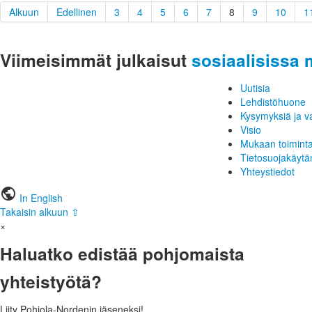
Alkuun
Edellinen
3
4
5
6
7
8
9
10
1
Viimeisimmät julkaisut
sosiaalisissa 
Uutisia
Lehdistöhuone
Kysymyksiä ja v
Visio
Mukaan toimint
Tietosuojakäytä
Yhteystiedot
public
In English
Takaisin alkuun ⇧
×
Haluatko edistää pohjomaista
yhteistyötä?
Liity Pohjola-Nordenin jäseneksi!