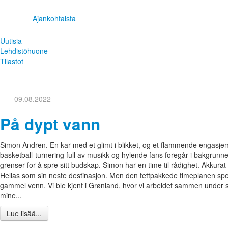
Ajankohtaista
Uutisia
Lehdistöhuone
Tilastot
09.08.2022
På dypt vann
Simon Andren. En kar med et glimt i blikket, og et flammende engasjem
basketball-turnering full av musikk og hylende fans foregår i bakgrunnen
grenser for å spre sitt budskap. Simon har en time til rådighet. Akkurat ti
Hellas som sin neste destinasjon. Men den tettpakkede timeplanen speil
gammel venn. Vi ble kjent i Grønland, hvor vi arbeidet sammen under s
mine...
Lue lisää...