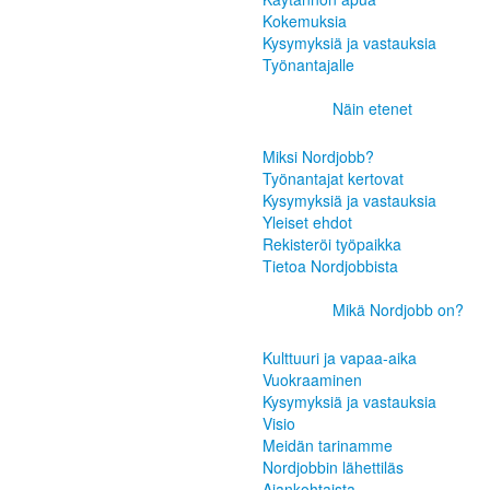
Kokemuksia
Kysymyksiä ja vastauksia
Työnantajalle
Näin etenet
Miksi Nordjobb?
Työnantajat kertovat
Kysymyksiä ja vastauksia
Yleiset ehdot
Rekisteröi työpaikka
Tietoa Nordjobbista
Mikä Nordjobb on?
Kulttuuri ja vapaa-aika
Vuokraaminen
Kysymyksiä ja vastauksia
Visio
Meidän tarinamme
Nordjobbin lähettiläs
Ajankohtaista