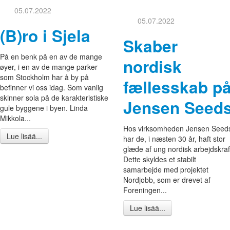
05.07.2022
05.07.2022
(B)ro i Sjela
Skaber
På en benk på en av de mange
nordisk
øyer, i en av de mange parker
som Stockholm har å by på
fællesskab p
befinner vi oss idag. Som vanlig
skinner sola på de karakteristiske
Jensen Seed
gule byggene i byen. Linda
Mikkola...
Hos virksomheden Jensen Seed
Lue lisää...
har de, i næsten 30 år, haft stor
glæde af ung nordisk arbejdskraf
Dette skyldes et stabilt
samarbejde med projektet
Nordjobb, som er drevet af
Foreningen...
Lue lisää...