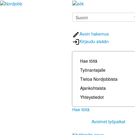
Avoin hakemus
Kirjaudu sisään
Hae töitä
Työnantajalle
Tietoa Nordjobbista
Ajankohtaista
Yhteystiedot
Hae töitä
Avoimet työpaikat
Käytännön apua