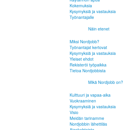
Kokemuksia
Kysymyksiä ja vastauksia
Työnantajalle
Näin etenet
Miksi Nordjobb?
Työnantajat kertovat
Kysymyksiä ja vastauksia
Yleiset ehdot
Rekisteröi työpaikka
Tietoa Nordjobbista
Mikä Nordjobb on?
Kulttuuri ja vapaa-aika
Vuokraaminen
Kysymyksiä ja vastauksia
Visio
Meidän tarinamme
Nordjobbin lähettiläs
Ajankohtaista