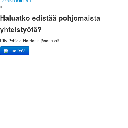
Takaisin alkuun ⇧
×
Haluatko edistää pohjomaista
yhteistyötä?
Liity Pohjola-Nordenin jäseneksi!
Lue lisää