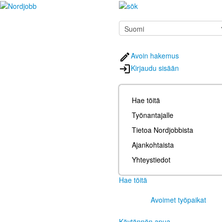
Avoin hakemus
Kirjaudu sisään
Hae töitä
Työnantajalle
Tietoa Nordjobbista
Ajankohtaista
Yhteystiedot
Hae töitä
Avoimet työpaikat
Käytännön apua