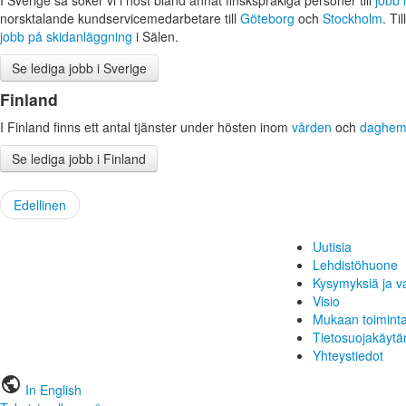
norsktalande kundservicemedarbetare till
Göteborg
och
Stockholm
. Ti
jobb på skidanläggning
i Sälen.
Se lediga jobb i Sverige
Finland
I Finland finns ett antal tjänster under hösten inom
vården
och
daghe
Se lediga jobb i Finland
Edellinen
Uutisia
Lehdistöhuone
Kysymyksiä ja v
Visio
Mukaan toimint
Tietosuojakäytä
Yhteystiedot
public
In English