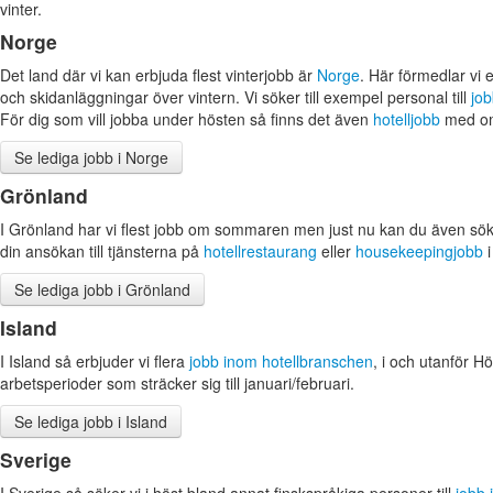
vinter.
Norge
Det land där vi kan erbjuda flest vinterjobb är
Norge
. Här förmedlar vi 
och skidanläggningar över vintern. Vi söker till exempel personal till
job
För dig som vill jobba under hösten så finns det även
hotelljobb
med om
Se lediga jobb i Norge
Grönland
I Grönland har vi flest jobb om sommaren men just nu kan du även sök
din ansökan till tjänsterna på
hotellrestaurang
eller
housekeepingjobb
i
Se lediga jobb i Grönland
Island
I Island så erbjuder vi flera
jobb inom hotellbranschen
, i och utanför H
arbetsperioder som sträcker sig till januari/februari.
Se lediga jobb i Island
Sverige
I Sverige så söker vi i höst bland annat finskspråkiga personer till
jobb 