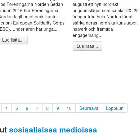
hos Föreningarna Norden Sedan
augusti ett nytt nordiskt
januari 2016 har Föreningarna
ungdomsläger som samlar 20–25
Norden tagit emot praktikanter
åringar från hela Norden för att
genom European Solidarity Corps
stärka deras nordiska kunskaper,
(ESC). Under åren har unga...
nätverk och framtida
engagemang...
Lue lisää...
Lue lisää...
4
5
6
7
8
9
10
Seuraava
Loppuun
sut
sosiaalisissa medioissa