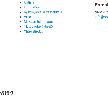
Uutisia
Foren
Lehdistöhuone
Kysymyksiä ja vastauksia
Vandkun
Visio
info@no
Mukaan toimintaan
Tietosuojakäytäntö
Yhteystiedot
yötä?