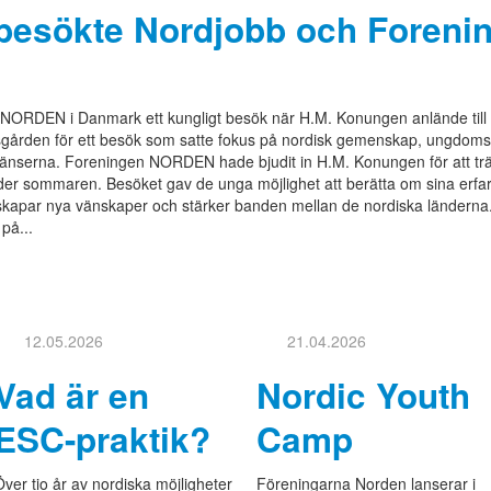
besökte Nordjobb och Foren
NORDEN i Danmark ett kungligt besök när H.M. Konungen anlände till Hi
ttsgården för ett besök som satte fokus på nordisk gemenskap, ungdom
änserna. Foreningen NORDEN hade bjudit in H.M. Konungen för att t
r sommaren. Besöket gav de unga möjlighet att berätta om sina erfaren
 skapar nya vänskaper och stärker banden mellan de nordiska länderna.
på...
12.05.2026
21.04.2026
Vad är en
Nordic Youth
ESC-praktik?
Camp
Över tio år av nordiska möjligheter
Föreningarna Norden lanserar i