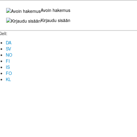
Avoin hakemus
Kirjaudu sisään
ieli:
DA
SV
NO
FI
IS
FO
KL