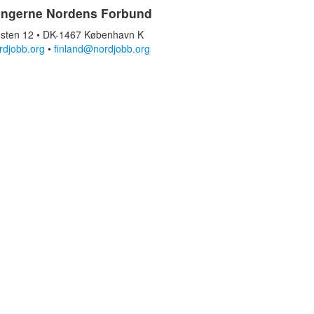
ingerne Nordens Forbund
sten 12 • DK-1467 København K
rdjobb.org
•
finland@nordjobb.org