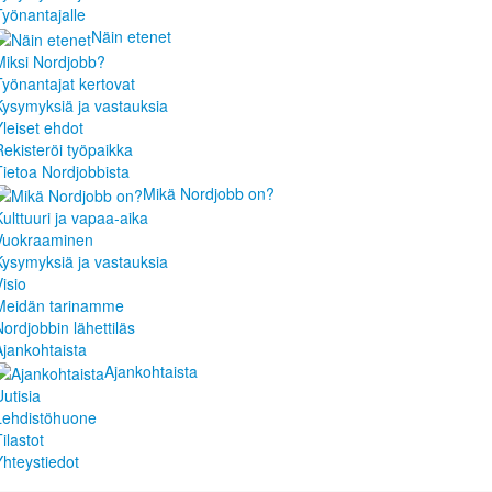
Työnantajalle
Näin etenet
Miksi Nordjobb?
Työnantajat kertovat
Kysymyksiä ja vastauksia
Yleiset ehdot
Rekisteröi työpaikka
Tietoa Nordjobbista
Mikä Nordjobb on?
Kulttuuri ja vapaa-aika
Vuokraaminen
Kysymyksiä ja vastauksia
isio
Meidän tarinamme
Nordjobbin lähettiläs
Ajankohtaista
Ajankohtaista
Uutisia
Lehdistöhuone
ilastot
Yhteystiedot