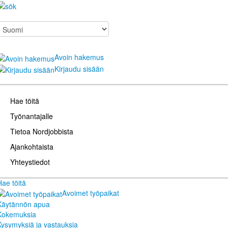
Avoin hakemus
Kirjaudu sisään
Hae töitä
Työnantajalle
Tietoa Nordjobbista
Ajankohtaista
Yhteystiedot
Hae töitä
Avoimet työpaikat
Käytännön apua
Kokemuksia
Kysymyksiä ja vastauksia