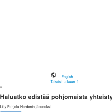
public
In English
Takaisin alkuun ⇧
×
Haluatko edistää pohjomaista yhteist
Liity Pohjola-Nordenin jäseneksi!