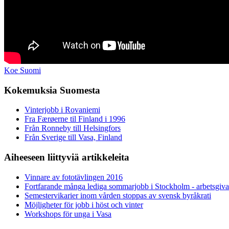
Koe Suomi
Kokemuksia Suomesta
Vinterjobb i Rovaniemi
Fra Færøerne til Finland i 1996
Från Ronneby till Helsingfors
Från Sverige till Vasa, Finland
Aiheeseen liittyviä artikkeleita
Vinnare av fototävlingen 2016
Fortfarande många lediga sommarjobb i Stockholm - arbetsgivar
Semestervikarier inom vården stoppas av svensk byråkrati
Möjligheter för jobb i höst och vinter
Workshops för unga i Vasa