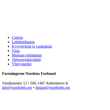
Uutisia
Lehdistöhuone
Kysymyksiä ja vastauksia
Visio
Mukaan toimintaan
Tietosuojakäytäntö
Yhteystiedot
Foreningerne Nordens Forbund
Vandkunsten 12 • DK-1467 København K
info@nordjobb.org
•
finland@nordjobb.org