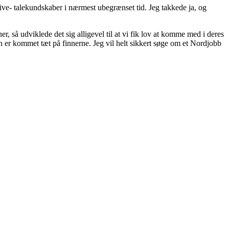
rive- talekundskaber i nærmest ubegrænset tid. Jeg takkede ja, og
er, så udviklede det sig alligevel til at vi fik lov at komme med i deres
n er kommet tæt på finnerne. Jeg vil helt sikkert søge om et Nordjobb