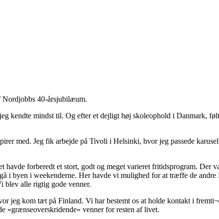
 af Nordjobbs 40-årsjubilæum.
eg kendte mindst til. Og efter et dejligt høj skoleophold i Danmark, følt
pirer med. Jeg fik arbejde på Tivoli i Helsinki, hvor jeg passede karu
havde forberedt et stort, godt og meget varieret fritidsprogram. Der var 
 gå i byen i weekenderne. Her havde vi mulighed for at træffe de andr
 blev alle rigtig gode venner.
hvor jeg kom tæt på Finland. Vi har bestemt os at holde kontakt i fremt
de «grænseoverskridende» venner for resten af livet.