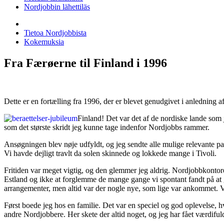
Nordjobbin lähettiläs
Tietoa Nordjobbista
Kokemuksia
Fra Færøerne til Finland i 1996
Dette er en fortælling fra 1996, der er blevet genudgivet i anledning
Finland! Det var det af de nordiske lande som j
som det største skridt jeg kunne tage indenfor Nordjobbs rammer.
Ansøgningen blev nøje udfyldt, og jeg sendte alle mulige relevante pa
Vi havde dejligt travlt da solen skinnede og lokkede mange i Tivoli.
Fritiden var meget vigtig, og den glemmer jeg aldrig. Nordjobbkontoret 
Estland og ikke at forglemme de mange gange vi spontant fandt på at
arrangementer, men altid var der nogle nye, som lige var ankommet. Vi
Først boede jeg hos en familie. Det var en speciel og god oplevelse, 
andre Nordjobbere. Her skete der altid noget, og jeg har fået værdiful