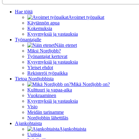
Hae töitä
Avoimet työpaikat
Käytännön apua
Kokemuksia
Kysymyksiä ja vastauksia
Työnantajalle
Näin etenet
Miksi Nordjobb?
Työnantajat kertovat
Kysymyksiä ja vastauksia
Yleiset ehdot
Rekisteröi työpaikka
Tietoa Nordjobbista
Mikä Nordjobb on?
Kulttuuri ja vapaa-aika
Vuokraaminen
Kysymyksiä ja vastauksia
Visio
Meidän tarinamme
Nordjobbin lähettiläs
Ajankohtaista
Ajankohtaista
Uutisia