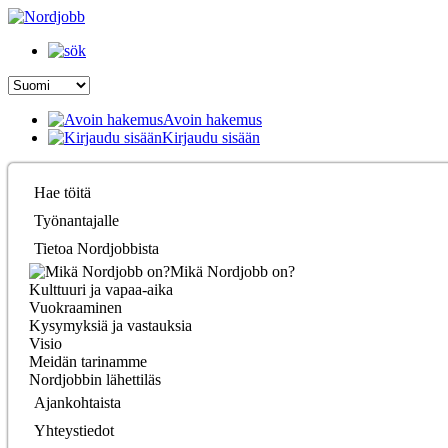
Avoin hakemus
Kirjaudu sisään
Hae töitä
Työnantajalle
Tietoa Nordjobbista
Mikä Nordjobb on?
Kulttuuri ja vapaa-aika
Vuokraaminen
Kysymyksiä ja vastauksia
Visio
Meidän tarinamme
Nordjobbin lähettiläs
Ajankohtaista
Yhteystiedot