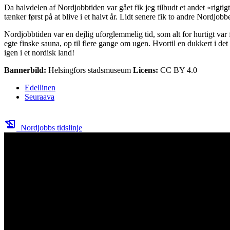
Da halvdelen af Nordjobbtiden var gået fik jeg tilbudt et andet «rigt
tænker først på at blive i et halvt år. Lidt senere fik to andre Nordjobb
Nordjobbtiden var en dejlig uforglemmelig tid, som alt for hurtigt var f
egte finske sauna, op til flere gange om ugen. Hvortil en dukkert i d
igen i et nordisk land!
Bannerbild:
Helsingfors stadsmuseum
Licens:
CC BY 4.0
Edellinen
Seuraava
history_edu
Nordjobbs tidslinje