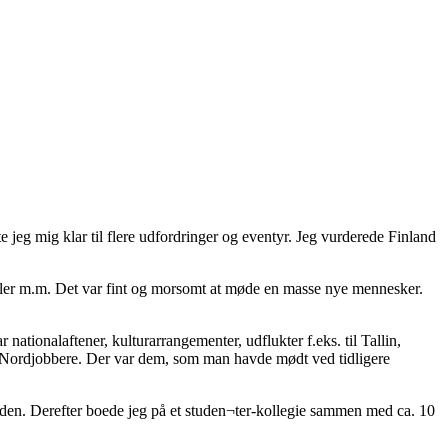
e jeg mig klar til flere udfordringer og eventyr. Jeg vurderede Finland
seller m.m. Det var fint og morsomt at møde en masse nye mennesker.
nationalaftener, kulturarrangementer, udflukter f.eks. til Tallin,
e Nordjobbere. Der var dem, som man havde mødt ved tidligere
i¬den. Derefter boede jeg på et studen¬ter-kollegie sammen med ca. 10