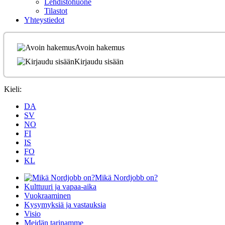
Lehdistöhuone
Tilastot
Yhteystiedot
Avoin hakemus
Kirjaudu sisään
Kieli:
DA
SV
NO
FI
IS
FO
KL
Mikä Nordjobb on?
Kulttuuri ja vapaa-aika
Vuokraaminen
Kysymyksiä ja vastauksia
Visio
Meidän tarinamme