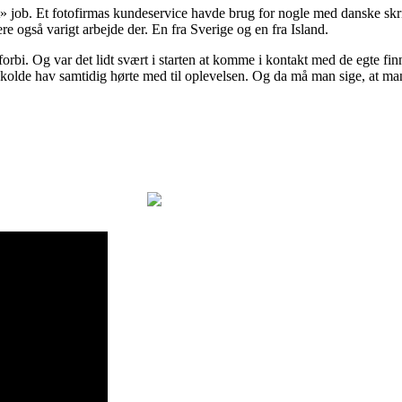
igt» job. Et fotofirmas kundeservice havde brug for nogle med danske sk
ere også varigt arbejde der. En fra Sverige og en fra Island.
orbi. Og var det lidt svært i starten at komme i kontakt med de egte finn
et kolde hav samtidig hørte med til oplevelsen. Og da må man sige, at ma