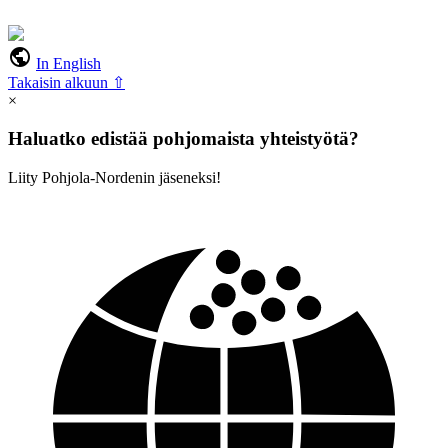
public
In English
Takaisin alkuun ⇧
×
Haluatko edistää pohjomaista yhteistyötä?
Liity Pohjola-Nordenin jäseneksi!