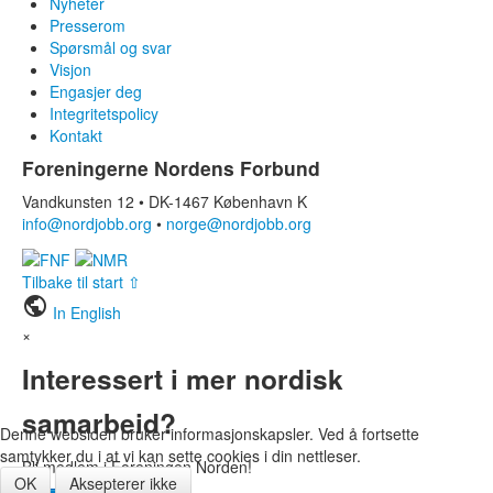
Nyheter
Presserom
Spørsmål og svar
Visjon
Engasjer deg
Integritetspolicy
Kontakt
Foreningerne Nordens Forbund
Vandkunsten 12 • DK-1467 København K
info@nordjobb.org
•
norge@nordjobb.org
Tilbake til start ⇧
public
In English
×
Interessert i mer nordisk
samarbeid?
Denne websiden bruker informasjonskapsler. Ved å fortsette
samtykker du i at vi kan sette cookies i din nettleser.
Bli medlem i Foreningen Norden!
OK
Aksepterer ikke