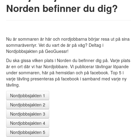
Ledige jobber
Norden befinner du dig?
Praktisk hjelp
Fortellinger
Spørsmål og svar
For arbeidsgivere
Slik går det til
Nu är sommaren är här och nordjobbarna börjar resa ut på sina
Hvorfor Nordjobb?
sommaräventyr. Vet du vart de är på väg? Deltag i
Arbeidsgivere forteller
Nordjobbsjakten på GeoGuessr!
Spørsmål og svar
Du ska gissa vilken plats i Norden du befinner dig på. Varje plats
Generelle vilkår
är en ort där vi har Nordjobbare. Vi publicerar tävlingar löpande
Registrer arbeidsplass
under sommaren, här på hemsidan och på facebook. Top 5 i
Om Nordjobb
varje tävling presenteras på facebook i samband med varje ny
tävling.
Hva er Nordjobb?
Kultur og fritid
Nordjobbsjakten 1
Utleie
Nordjobbsjakten 2
Spørsmål og svar
Historie
Nordjobbsjakten 3
Visjon
Nordjobbsjakten 4
Nordjobbambassadører
Nordjobbsjakten 5
Aktuelt