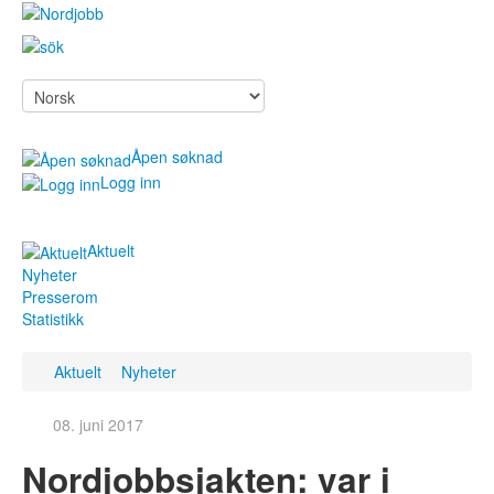
Åpen søknad
Logg inn
Aktuelt
Søk jobb
Nyheter
Presserom
For arbeidsgivere
Statistikk
Om Nordjobb
Aktuelt
Nyheter
Aktuelt
Kontakt
08. juni 2017
Søk jobb
Nordjobbsjakten: var i