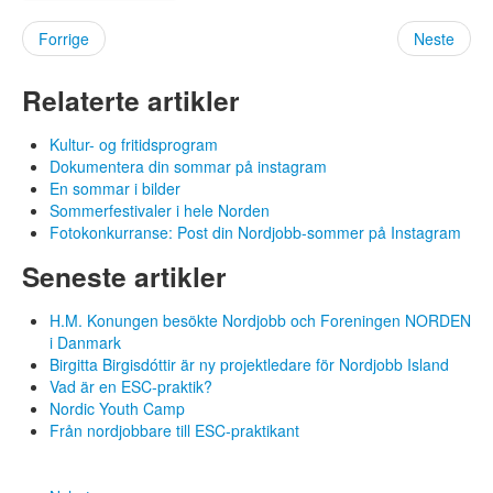
Aktuelt
Forrige
Neste
Nyheter
Presserom
Statistikk
Relaterte artikler
Kontakt
Kultur- og fritidsprogram
Dokumentera din sommar på instagram
Åpen søknad
En sommar i bilder
Sommerfestivaler i hele Norden
Logg inn
Fotokonkurranse: Post din Nordjobb-sommer på Instagram
Seneste artikler
Språk:
DA
H.M. Konungen besökte Nordjobb och Foreningen NORDEN
SV
i Danmark
NO
Birgitta Birgisdóttir är ny projektledare för Nordjobb Island
FI
Vad är en ESC-praktik?
IS
Nordic Youth Camp
FO
Från nordjobbare till ESC-praktikant
KL