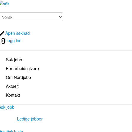
Åpen søknad
Logg inn
Søk jobb
For arbeidsgivere
Om Nordjobb
Aktuelt
Kontakt
Søk jobb
Ledige jobber
raktisk hjelp