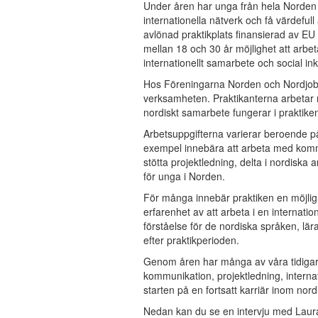
Under åren har unga från hela Norden o
internationella nätverk och få värdeful
avlönad praktikplats finansierad av 
mellan 18 och 30 år möjlighet att arbet
internationellt samarbete och social ink
Hos Föreningarna Norden och Nordjobb 
verksamheten. Praktikanterna arbetar 
nordiskt samarbete fungerar i praktike
Arbetsuppgifterna varierar beroende p
exempel innebära att arbeta med komm
stötta projektledning, delta i nordiska 
för unga i Norden.
För många innebär praktiken en möjlig
erfarenhet av att arbeta i en internatio
förståelse för de nordiska språken, lär
efter praktikperioden.
Genom åren har många av våra tidigare 
kommunikation, projektledning, internati
starten på en fortsatt karriär inom nor
Nedan kan du se en intervju med Laura