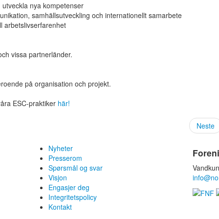
och utveckla nya kompetenser
nikation, samhällsutveckling och internationellt samarbete
ll arbetslivserfarenhet
ch vissa partnerländer.
eroende på organisation och projekt.
åra ESC-praktiker
här!
Neste
Nyheter
Foren
Presserom
Spørsmål og svar
Vandkun
Visjon
info@no
Engasjer deg
Integritetspolicy
Kontakt