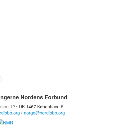
ingerne Nordens Forbund
sten 12 • DK-1467 København K
rdjobb.org
•
norge@nordjobb.org