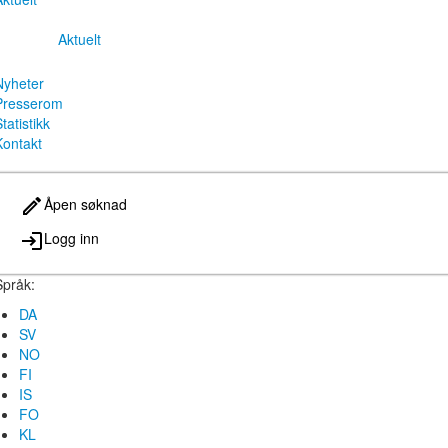
Aktuelt
Nyheter
Presserom
tatistikk
Kontakt
Åpen søknad
Logg inn
Språk:
DA
SV
NO
FI
IS
FO
KL