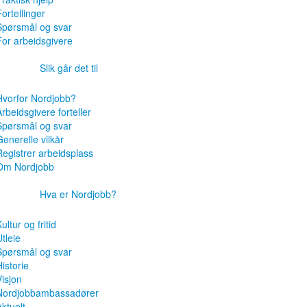
ortellinger
Spørsmål og svar
For arbeidsgivere
Slik går det til
Hvorfor Nordjobb?
Arbeidsgivere forteller
Spørsmål og svar
Generelle vilkår
Registrer arbeidsplass
Om Nordjobb
Hva er Nordjobb?
ultur og fritid
tleie
Spørsmål og svar
istorie
Visjon
Nordjobbambassadører
Aktuelt