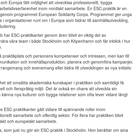
ch Europa fått möjlighet att utvecklas professionellt, bygga
l arbetslivserfarenhet inom nordiskt samarbete. En ESC-praktik är en
EU genom programmet European Solidarity Corps. Programmet ger unga
a i organisationer runt om i Europa som bidrar till samhällsutveckling,
ludering.
har ESC-praktikanter genom åren blivit en viktig del av
nära våra team i både Stockholm och Köpenhamn och får inblick i hur
n.
å praktikplats och personens kompetenser och intressen, men kan till
unikation och innehållsproduktion, planera och genomföra kampanjer
arrangemang och evenemang eller bidra till utvecklingen av nya initiativ
het att omsätta akademiska kunskaper i praktiken och samtidigt få
nell och flerspråkig miljö. Det är också en chans att utveckla sin
a känna nya kulturer och bygga relationer som ofta lever vidare långt
ESC-praktikanter gått vidare till spännande roller inom
onellt samarbete och offentlig sektor. För flera har praktiken blivit
diskt och europeiskt samarbete.
, som just nu gör sin ESC-praktik i Stockholm. Hon berättar om sina