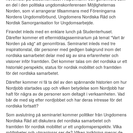
en del i den politiska ungdomskonferensen Möjligheternas
Spørsmål og svar
Norden, som vi arrangerar tillsammans med Föreningarna
Historie
Nordens Ungdomsförbund, Ungdomens Nordiska Råd och
Visjon
Nordisk Samorganisation for Ungdomsarbejde.
Nordjobbambassadører
Aktuelt
Firandet inleds med en enklare lunch på Studenterhuset.
Därefter kommer ett eftermiddagsseminarium på temat "Vart är
Aktuelt
Norden på väg" att genomföras. Seminariet inleds med tre
Nyheter
inspirationstal, där personer med gedigen bakgrund inom det
Presserom
nordiska samarbetet delar med sig av sina erfarenheter och
Statistikk
visioner inför framtiden. Det kommer talas om det nordiska ur ett
historiskt perspektiv, status för nordisk mobilitet och framtiden
Kontakt
för det nordiska samarbetet.
Därefter kommer ni få ta del av den spännande historien om hur
Åpen søknad
Nordjobb startades upp och vilken betydelse som Nordjobb har
haft för några av de personer som deltagit i verksamheten. Vad
Logg inn
bär de med sig efter nordjobbet och har deras intresse för det
nordiska fortsatt?
Språk:
Som avslutning på seminariet kommer politiker från Ungdomens
DA
Nordiska Råd att diskutera det nordiska samarbetet och
SV
framtiden för nordisk mobilitet ur ett ungdomsperspektiv. Vilka
NO
möjligheter och utmaningar ser de? Vilken inriktning menar de