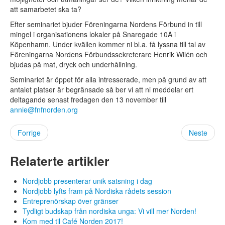
FI
att samarbetet ska ta?
IS
FO
Efter seminariet bjuder Föreningarna Nordens Förbund in till
KL
mingel i organisationens lokaler på Snaregade 10A i
Köpenhamn. Under kvällen kommer ni bl.a. få lyssna till tal av
Föreningarna Nordens Förbundssekreterare Henrik Wilén och
bjudas på mat, dryck och underhållning.
Seminariet är öppet för alla intresserade, men på grund av att
antalet platser är begränsade så ber vi att ni meddelar ert
deltagande senast fredagen den 13 november till
annie@fnfnorden.org
Forrige
Neste
Relaterte artikler
Nordjobb presenterar unik satsning i dag
Nordjobb lyfts fram på Nordiska rådets session
Entreprenörskap över gränser
Tydligt budskap från nordiska unga: Vi vill mer Norden!
Kom med til Café Norden 2017!