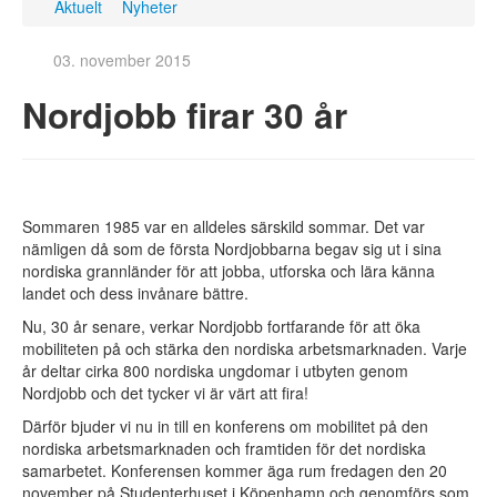
Aktuelt
Nyheter
Aktuelt
Kontakt
03. november 2015
Søk jobb
Nordjobb firar 30 år
Ledige jobber
Praktisk hjelp
Fortellinger
Spørsmål og svar
Sommaren 1985 var en alldeles särskild sommar. Det var
For arbeidsgivere
nämligen då som de första Nordjobbarna begav sig ut i sina
Slik går det til
nordiska grannländer för att jobba, utforska och lära känna
Hvorfor Nordjobb?
landet och dess invånare bättre.
Arbeidsgivere forteller
Nu, 30 år senare, verkar Nordjobb fortfarande för att öka
Spørsmål og svar
mobiliteten på och stärka den nordiska arbetsmarknaden. Varje
Generelle vilkår
år deltar cirka 800 nordiska ungdomar i utbyten genom
Registrer arbeidsplass
Nordjobb och det tycker vi är värt att fira!
Om Nordjobb
Därför bjuder vi nu in till en konferens om mobilitet på den
Hva er Nordjobb?
nordiska arbetsmarknaden och framtiden för det nordiska
samarbetet. Konferensen kommer äga rum fredagen den 20
Kultur og fritid
november på Studenterhuset i Köpenhamn och genomförs som
Utleie