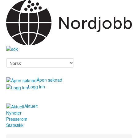
Åpen søknad
Logg inn
Aktuelt
Søk jobb
Nyheter
Presserom
For arbeidsgivere
Statistikk
Om Nordjobb