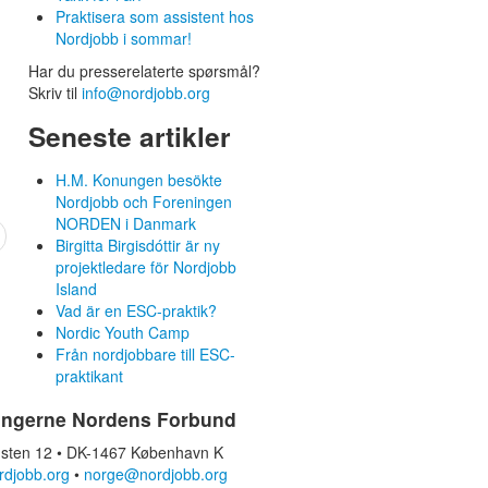
Praktisera som assistent hos
Nordjobb i sommar!
Har du presserelaterte spørsmål?
Skriv til
info@nordjobb.org
Seneste artikler
H.M. Konungen besökte
Nordjobb och Foreningen
NORDEN i Danmark
Birgitta Birgisdóttir är ny
projektledare för Nordjobb
Island
Vad är en ESC-praktik?
Nordic Youth Camp
Från nordjobbare till ESC-
praktikant
ingerne Nordens Forbund
sten 12 • DK-1467 København K
rdjobb.org
•
norge@nordjobb.org