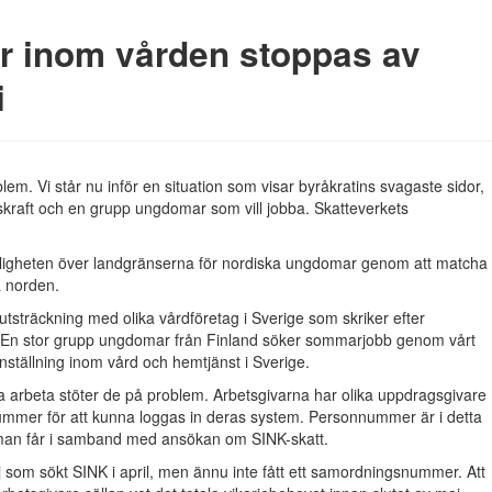
r inom vården stoppas av
i
lem. Vi står nu inför en situation som visar byråkratins svagaste sidor,
skraft och en grupp ungdomar som vill jobba. Skatteverkets
rligheten över landgränserna för nordiska ungdomar genom att matcha
a norden.
 utsträckning med olika vårdföretag i Sverige som skriker efter
En stor grupp ungdomar från Finland söker sommarjobb genom vårt
ställning inom vård och hemtjänst i Sverige.
 arbeta stöter de på problem. Arbetsgivarna har olika uppdragsgivare
ummer för att kunna loggas in deras system. Personnummer är i detta
man får i samband med ansökan om SINK-skatt.
ej som sökt SINK i april, men ännu inte fått ett samordningsnummer. Att