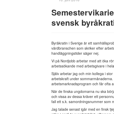
Semestervikarie
svensk byråkrat
Byråkratin i Sverige är ett samhällsprob
vårdbranschen som skriker efter arbet
handläggningstider säger nej.
Vi på Nordjobb arbetar med att öka rö
arbetssökande med arbetsgivare i hel
Själv arbetar jag och min kollega i stor
arbetskraft under sommarmånaderna. 
arbetsmarknadsprogram och får ofta an
När de finska ungdomarna nu ska börja
och vissa av dessa kräver ett personn
fall ett s.k. samordningsnummer som 
Jag talade senast igår med en finsk tj