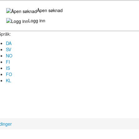
Åpen søknad
Logg inn
Språk:
DA
SV
NO
FI
IS
FO
KL
dinger