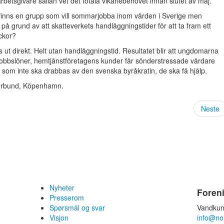
 arbetsgivare sällan vet det totala vikariebehovet innan slutet av maj.
nu finns en grupp som vill sommarjobba inom vården i Sverige men
id på grund av att skatteverkets handläggningstider för att ta fram ett
eckor?
t direkt. Helt utan handläggningstid. Resultatet blir att ungdomarna
jobbslöner, hemtjänstföretagens kunder får sönderstressade vårdare
r som inte ska drabbas av den svenska byråkratin, de ska få hjälp.
Forbund, Köpenhamn.
Neste
Nyheter
Foren
Presserom
Spørsmål og svar
Vandkun
Visjon
info@no