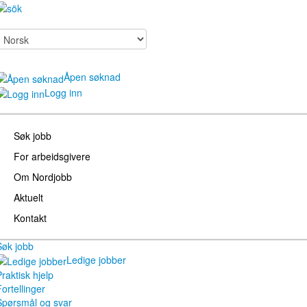
Åpen søknad
Logg inn
Søk jobb
For arbeidsgivere
Om Nordjobb
Aktuelt
Kontakt
Søk jobb
Ledige jobber
raktisk hjelp
ortellinger
Spørsmål og svar