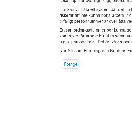
söka i april är ovanligt tidigt, eftersom
Hur kan vi tillåta ett system där det 
riskerar att inte kunna börja arbeta i t
tillfälligt personnummer är över åtta v
Ett samordningsnummer bör kunna ges u
som reser för arbete blir utan sommar
p.g.a. personalbrist. Det är två gruppe
Ivar Nilsson, Föreningarna Nordens 
Forrige