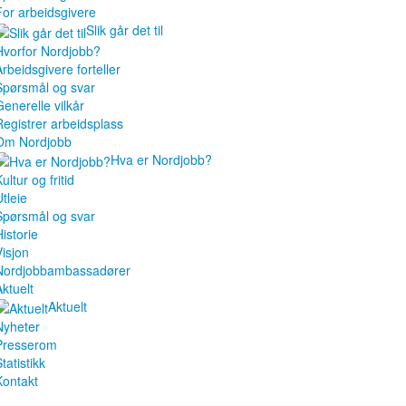
For arbeidsgivere
Slik går det til
Hvorfor Nordjobb?
Arbeidsgivere forteller
Spørsmål og svar
Generelle vilkår
Registrer arbeidsplass
Om Nordjobb
Hva er Nordjobb?
ultur og fritid
tleie
Spørsmål og svar
istorie
Visjon
Nordjobbambassadører
Aktuelt
Aktuelt
Nyheter
Presserom
tatistikk
Kontakt