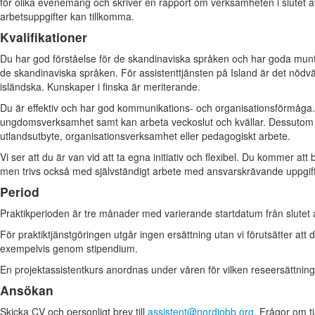
för olika evenemang och skriver en rapport om verksamheten i slutet 
arbetsuppgifter kan tillkomma.
Kvalifikationer
Du har god förståelse för de skandinaviska språken och har goda muntli
de skandinaviska språken. För assistenttjänsten på Island är det nöd
isländska. Kunskaper i finska är meriterande.
Du är effektiv och har god kommunikations- och organisationsförmåga.
ungdomsverksamhet samt kan arbeta veckoslut och kvällar. Dessutom u
utlandsutbyte, organisationsverksamhet eller pedagogiskt arbete.
Vi ser att du är van vid att ta egna initiativ och flexibel. Du kommer att
men trivs också med självständigt arbete med ansvarskrävande uppgift
Period
Praktikperioden är tre månader med varierande startdatum från slutet av 
För praktiktjänstgöringen utgår ingen ersättning utan vi förutsätter att 
exempelvis genom stipendium.
En projektassistentkurs anordnas under våren för vilken reseersättning 
Ansökan
Skicka CV och personligt brev till
assistent@nordjobb.org
. Frågor om t