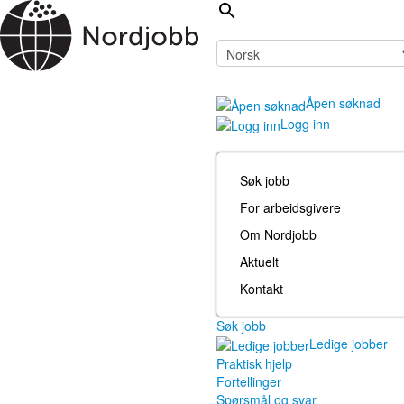
Åpen søknad
Logg inn
Søk jobb
For arbeidsgivere
Om Nordjobb
Aktuelt
Kontakt
Søk jobb
Ledige jobber
Praktisk hjelp
Fortellinger
Spørsmål og svar