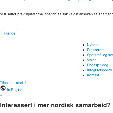
Vi tillsätter praktikplatserna löpande så skicka din ansökan så snart som
Forrige
Nyheter
Presserom
Spørsmål og sv
Visjon
Engasjer deg
Integritetspolicy
Kontakt
Tilbake til start ⇧
public
In English
×
Interessert i mer nordisk samarbeid?