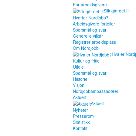
For arbeidsgivere
Slik går det til
Hvorfor Nordjobb?
Arbeidsgivere forteller
Spørsmål og svar
Generelle vilkår
Registrer arbeidsplass
Om Nordjobb
Hva er Nord
Kultur og fritid
Utleie
Spørsmål og svar
Historie
Visjon
Nordjobbambassadører
Aktuelt
Aktuelt
Nyheter
Presserom
Statistikk
Kontakt