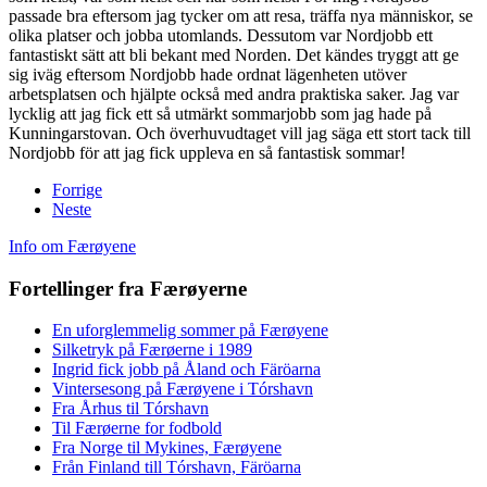
passade bra eftersom jag tycker om att resa, träffa nya människor, se
olika platser och jobba utomlands. Dessutom var Nordjobb ett
fantastiskt sätt att bli bekant med Norden. Det kändes tryggt att ge
sig iväg eftersom Nordjobb hade ordnat lägenheten utöver
arbetsplatsen och hjälpte också med andra praktiska saker. Jag var
lycklig att jag fick ett så utmärkt sommarjobb som jag hade på
Kunningarstovan. Och överhuvudtaget vill jag säga ett stort tack till
Nordjobb för att jag fick uppleva en så fantastisk sommar!
Forrige
Neste
Info om Færøyene
Fortellinger fra Færøyerne
En uforglemmelig sommer på Færøyene
Silketryk på Færøerne i 1989
Ingrid fick jobb på Åland och Färöarna
Vintersesong på Færøyene i Tórshavn
Fra Århus til Tórshavn
Til Færøerne for fodbold
Fra Norge til Mykines, Færøyene
Från Finland till Tórshavn, Färöarna