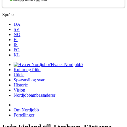
Språk:
DA
SV
NO
FI
IS
FO
KL
Hva er Nordjobb?
Kultur og fritid
Utleie
Spørsmål og svar
Historie
Visjon
Nordjobbambassadører
Om Nordjobb
Fortellinger
Från Finland till Tórshavn, Färöarna