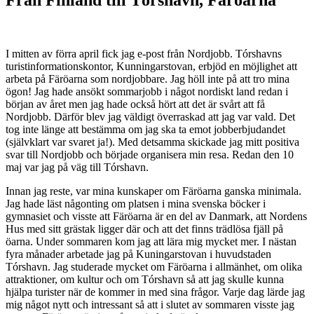
I mitten av förra april fick jag e-post från Nordjobb. Tórshavns
turistinformationskontor, Kunningarstovan, erbjöd en möjlighet att
arbeta på Färöarna som nordjobbare. Jag höll inte på att tro mina
ögon! Jag hade ansökt sommarjobb i något nordiskt land redan i
början av året men jag hade också hört att det är svårt att få
Nordjobb. Därför blev jag väldigt överraskad att jag var vald. Det
tog inte länge att bestämma om jag ska ta emot jobberbjudandet
(självklart var svaret ja!). Med detsamma skickade jag mitt positiva
svar till Nordjobb och började organisera min resa. Redan den 10
maj var jag på väg till Tórshavn.
Innan jag reste, var mina kunskaper om Färöarna ganska minimala.
Jag hade läst någonting om platsen i mina svenska böcker i
gymnasiet och visste att Färöarna är en del av Danmark, att Nordens
Hus med sitt grästak ligger där och att det finns trädlösa fjäll på
öarna. Under sommaren kom jag att lära mig mycket mer. I nästan
fyra månader arbetade jag på Kuningarstovan i huvudstaden
Tórshavn. Jag studerade mycket om Färöarna i allmänhet, om olika
attraktioner, om kultur och om Tórshavn så att jag skulle kunna
hjälpa turister när de kommer in med sina frågor. Varje dag lärde jag
mig något nytt och intressant så att i slutet av sommaren visste jag