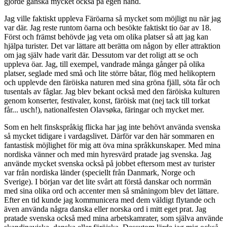
gjorde ganska mycket också på egen hand.
Jag ville faktiskt uppleva Färöarna så mycket som möjligt nu när jag
var där. Jag reste runtom öarna och besökte faktiskt tio öar av 18.
Först och främst behövde jag veta om olika platser så att jag kan
hjälpa turister. Det var lättare att berätta om någon by eller attraktion
om jag själv hade varit där. Dessutom var det roligt att se och
uppleva öar. Jag, till exempel, vandrade många gånger på olika
platser, seglade med små och lite större båtar, flög med helikoptern
och upplevde den färöiska naturen med sina gröna fjäll, söta får och
tusentals av fåglar. Jag blev bekant också med den färöiska kulturen
genom konserter, festivaler, konst, färöisk mat (nej tack till torkat
får... usch!), nationalfesten Olavsøka, färingar och mycket mer.
Som en helt finskspråkig flicka har jag inte behövt använda svenska
så mycket tidigare i vardagslivet. Därför var den här sommaren en
fantastisk möjlighet för mig att öva mina språkkunskaper. Med mina
nordiska vänner och med min hyresvärd pratade jag svenska. Jag
använde mycket svenska också på jobbet eftersom mest av turister
var från nordiska länder (speciellt från Danmark, Norge och
Sverige). I början var det lite svårt att förstå danskar och norrmän
med sina olika ord och accenter men så småningom blev det lättare.
Efter en tid kunde jag kommunicera med dem väldigt flytande och
även använda några danska eller norska ord i mitt eget prat. Jag
pratade svenska också med mina arbetskamrater, som själva använde