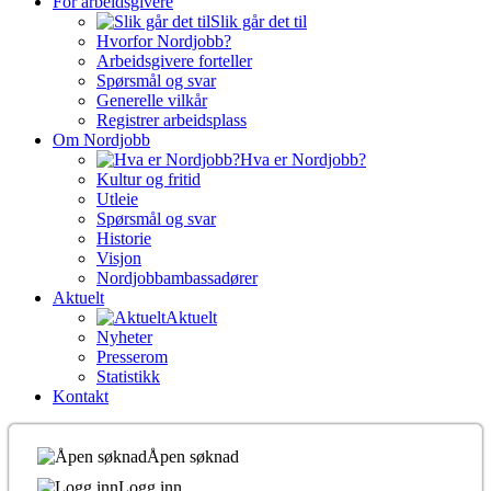
For arbeidsgivere
Slik går det til
Hvorfor Nordjobb?
Arbeidsgivere forteller
Spørsmål og svar
Generelle vilkår
Registrer arbeidsplass
Om Nordjobb
Hva er Nordjobb?
Kultur og fritid
Utleie
Spørsmål og svar
Historie
Visjon
Nordjobbambassadører
Aktuelt
Aktuelt
Nyheter
Presserom
Statistikk
Kontakt
Åpen søknad
Logg inn