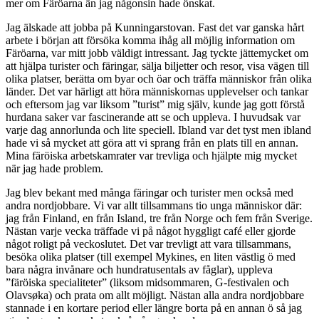
mer om Färöarna än jag någonsin hade önskat.
Jag älskade att jobba på Kunningarstovan. Fast det var ganska hårt
arbete i början att försöka komma ihåg all möjlig information om
Färöarna, var mitt jobb väldigt intressant. Jag tyckte jättemycket om
att hjälpa turister och färingar, sälja biljetter och resor, visa vägen till
olika platser, berätta om byar och öar och träffa människor från olika
länder. Det var härligt att höra människornas upplevelser och tankar
och eftersom jag var liksom ”turist” mig själv, kunde jag gott förstå
hurdana saker var fascinerande att se och uppleva. I huvudsak var
varje dag annorlunda och lite speciell. Ibland var det tyst men ibland
hade vi så mycket att göra att vi sprang från en plats till en annan.
Mina färöiska arbetskamrater var trevliga och hjälpte mig mycket
när jag hade problem.
Jag blev bekant med många färingar och turister men också med
andra nordjobbare. Vi var allt tillsammans tio unga människor där:
jag från Finland, en från Island, tre från Norge och fem från Sverige.
Nästan varje vecka träffade vi på något hyggligt café eller gjorde
något roligt på veckoslutet. Det var trevligt att vara tillsammans,
besöka olika platser (till exempel Mykines, en liten västlig ö med
bara några invånare och hundratusentals av fåglar), uppleva
”färöiska specialiteter” (liksom midsommaren, G-festivalen och
Olavsøka) och prata om allt möjligt. Nästan alla andra nordjobbare
stannade i en kortare period eller längre borta på en annan ö så jag