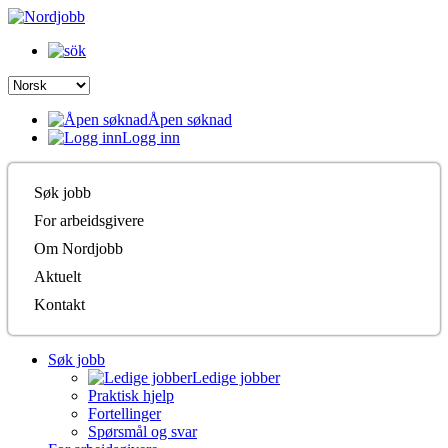
Åpen søknad
Logg inn
Søk jobb
For arbeidsgivere
Om Nordjobb
Aktuelt
Kontakt
Søk jobb
Ledige jobber
Praktisk hjelp
Fortellinger
Spørsmål og svar