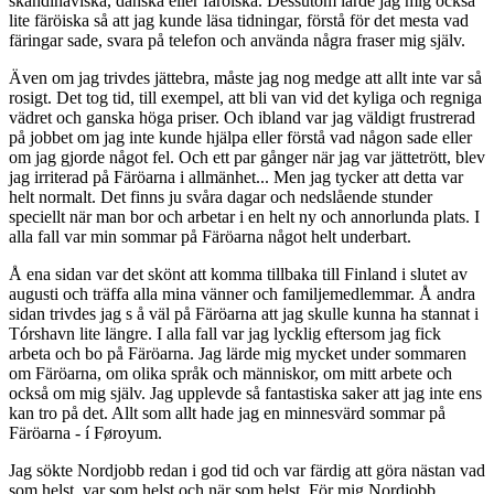
skandinaviska, danska eller färöiska. Dessutom lärde jag mig också
lite färöiska så att jag kunde läsa tidningar, förstå för det mesta vad
färingar sade, svara på telefon och använda några fraser mig själv.
Även om jag trivdes jättebra, måste jag nog medge att allt inte var så
rosigt. Det tog tid, till exempel, att bli van vid det kyliga och regniga
vädret och ganska höga priser. Och ibland var jag väldigt frustrerad
på jobbet om jag inte kunde hjälpa eller förstå vad någon sade eller
om jag gjorde något fel. Och ett par gånger när jag var jättetrött, blev
jag irriterad på Färöarna i allmänhet... Men jag tycker att detta var
helt normalt. Det finns ju svåra dagar och nedslående stunder
speciellt när man bor och arbetar i en helt ny och annorlunda plats. I
alla fall var min sommar på Färöarna något helt underbart.
Å ena sidan var det skönt att komma tillbaka till Finland i slutet av
augusti och träffa alla mina vänner och familjemedlemmar. Å andra
sidan trivdes jag s å väl på Färöarna att jag skulle kunna ha stannat i
Tórshavn lite längre. I alla fall var jag lycklig eftersom jag fick
arbeta och bo på Färöarna. Jag lärde mig mycket under sommaren
om Färöarna, om olika språk och människor, om mitt arbete och
också om mig själv. Jag upplevde så fantastiska saker att jag inte ens
kan tro på det. Allt som allt hade jag en minnesvärd sommar på
Färöarna - í Føroyum.
Jag sökte Nordjobb redan i god tid och var färdig att göra nästan vad
som helst, var som helst och när som helst. För mig Nordjobb