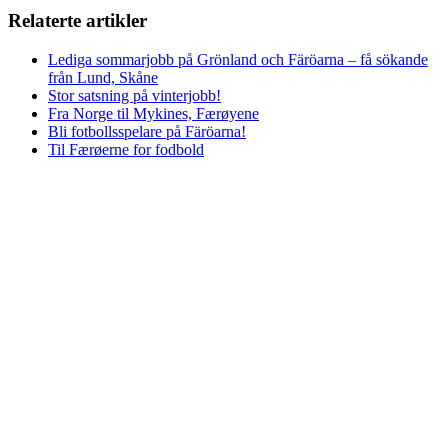
Relaterte artikler
Lediga sommarjobb på Grönland och Färöarna – få sökande
från Lund, Skåne
Stor satsning på vinterjobb!
Fra Norge til Mykines, Færøyene
Bli fotbollsspelare på Färöarna!
Til Færøerne for fodbold