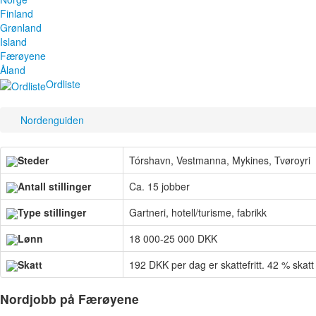
Finland
Grønland
Island
Færøyene
Åland
Ordliste
Nordenguiden
Steder
Tórshavn, Vestmanna, Mykines, Tvøroyri
Antall stillinger
Ca. 15 jobber
Type stillinger
Gartneri, hotell/turisme, fabrikk
Lønn
18 000-25 000 DKK
Skatt
192 DKK per dag er skattefritt. 42 % skatt
Nordjobb på Færøyene