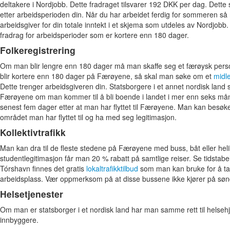
deltakere i Nordjobb. Dette fradraget tilsvarer 192 DKK per dag. Dette 
etter arbeidsperioden din. Når du har arbeidet ferdig for sommeren så r
arbeidsgiver for din totale inntekt i et skjema som utdeles av Nordjobb. 
fradrag for arbeidsperioder som er kortere enn 180 dager.
Folkeregistrering
Om man blir lengre enn 180 dager må man skaffe seg et færøysk per
blir kortere enn 180 dager på Færøyene, så skal man søke om et
midl
Dette trenger arbeidsgiveren din. Statsborgere i et annet nordisk land sk
Færøyene om man kommer til å bli boende i landet i mer enn seks mån
senest fem dager etter at man har flyttet til Færøyene. Man kan besøk
området man har flyttet til og ha med seg legitimasjon.
Kollektivtrafikk
Man kan dra til de fleste stedene på Færøyene med buss, båt eller heli
studentlegitimasjon får man 20 % rabatt på samtlige reiser. Se tidstabe
Tórshavn finnes det gratis
lokaltrafikktilbud
som man kan bruke for å ta 
arbeidsplass. Vær oppmerksom på at disse bussene ikke kjører på søn
Helsetjenester
Om man er statsborger i et nordisk land har man samme rett til helseh
innbyggere.