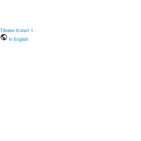
Tilbake til start ⇧
public
In English