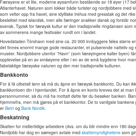
Færøyene er et lite, moderne øysamfunn bestående av 18 øyer (17 be
Atlanterhavet. Naturen som lokker både turister og nordjobbere med sin
som velter opp fra havet, sine idylliske trehus med gresstak og det rike 
beslektet med islandsk, men alle færinger snakker dansk og forstår no
svensk. Typisk for færøysk kultur er den tradisjonelle ringdansen so
av sommerens mange festivaler rundt om i landet.
Hovedstaden Tórshavn med sine ca. 20 000 innbyggere føles større enn
det finnes enormt mange gode restauranter, et pulserende natteliv o
muséer. Nordjobbere utenfor ”Havn” (som færøyingene kaller byen) får
opplevelse på en av småøyene eller i en av de små bygdene hvor ma
fabelaktige færøyske naturen og den mer tradisjonelle kulturen.
Bankkonto
For å få utbetalt lønn så må du åpne en færøysk bankkonto. Du kan ikke 
bankkontoen din i hjemlandet. For å åpne en konto kreves det at man 
personnummer, så du må ha mottatt dette før du besøker banken. Ban
hjemmefra, men må gjøres på et bankkontor. De to vanligste banken
er
Betri
og
Bank Nordik
.
Beskatning
Skatten for midlertidige arbeidere (dvs. om du blir mindre enn 180 da
Nordjobb har dog en særegen avtale med
skattemyndighetene
som gir 