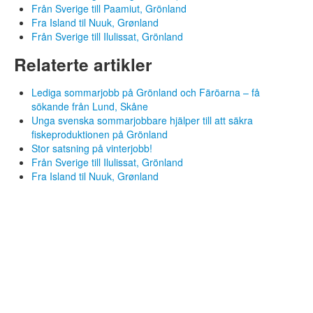
Från Sverige till Paamiut, Grönland
SV
Fra Island til Nuuk, Grønland
NO
Från Sverige till Ilulissat, Grönland
FI
IS
Relaterte artikler
FO
KL
Lediga sommarjobb på Grönland och Färöarna – få
sökande från Lund, Skåne
Unga svenska sommarjobbare hjälper till att säkra
fiskeproduktionen på Grönland
Stor satsning på vinterjobb!
Från Sverige till Ilulissat, Grönland
Fra Island til Nuuk, Grønland