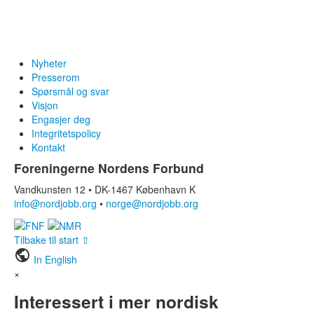
Nyheter
Presserom
Spørsmål og svar
Visjon
Engasjer deg
Integritetspolicy
Kontakt
Foreningerne Nordens Forbund
Vandkunsten 12 • DK-1467 København K
info@nordjobb.org
•
norge@nordjobb.org
Tilbake til start ⇧
public
In English
×
Interessert i mer nordisk