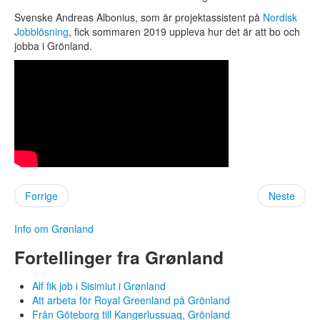
Utleie
Svenske Andreas Albonius, som är projektassistent på
Nordisk
Spørsmål og svar
Jobblösning
, fick sommaren 2019 uppleva hur det är att bo och
Historie
jobba i Grönland.
Visjon
Nordjobbambassadører
Aktuelt
Aktuelt
Nyheter
Presserom
Statistikk
Forrige
Neste
Kontakt
Info om Grønland
Åpen søknad
Fortellinger fra Grønland
Logg inn
Alf fik job i Sisimiut i Grønland
Språk:
Att arbeta för Royal Greenland på Grönland
Från Göteborg till Kangerlussuaq, Grönland
DA