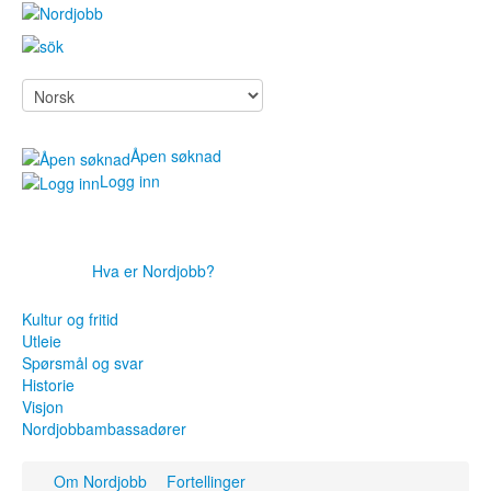
Åpen søknad
Logg inn
Hva er Nordjobb?
Søk jobb
For arbeidsgivere
Kultur og fritid
Om Nordjobb
Utleie
Spørsmål og svar
Aktuelt
Historie
Kontakt
Visjon
Nordjobbambassadører
Søk jobb
Om Nordjobb
Fortellinger